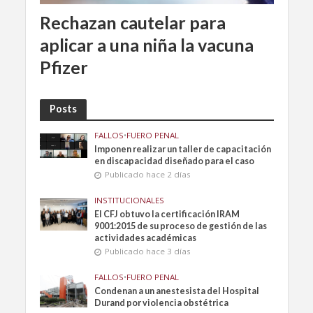
Rechazan cautelar para
aplicar a una niña la vacuna
Pfizer
Posts
FALLOS
•
FUERO PENAL
Imponen realizar un taller de capacitación
en discapacidad diseñado para el caso
Publicado hace 2 días
INSTITUCIONALES
El CFJ obtuvo la certificación IRAM
9001:2015 de su proceso de gestión de las
actividades académicas
Publicado hace 3 días
FALLOS
•
FUERO PENAL
Condenan a un anestesista del Hospital
Durand por violencia obstétrica