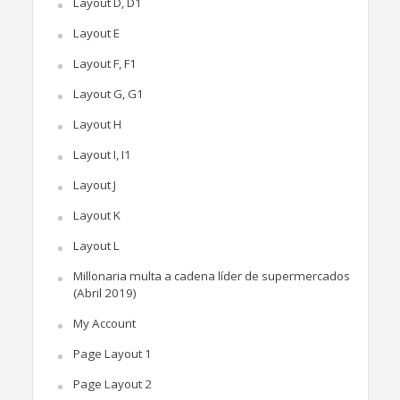
Layout D, D1
Layout E
Layout F, F1
Layout G, G1
Layout H
Layout I, I1
Layout J
Layout K
Layout L
Millonaria multa a cadena líder de supermercados
(Abril 2019)
My Account
Page Layout 1
Page Layout 2