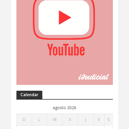
Calendar
agosto 2026
D
L
M
X
J
V
S