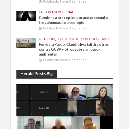
Publicado hace 3 semanas
FALLOS
•
FUERO PENAL
Condena a preceptor por acoso sexual a
tres alumnas de un colegio
Publicado hace 3 semanas
DIFUSIÓN JUDICIAL
•
PROCESOS COLECTIVOS
Ferreyra Pardo, Claudia Eva Edith y otros
contra GCBA y otros sobre amparo-
ambiental
Publicado hace 4 semanas
Herald Posts Big