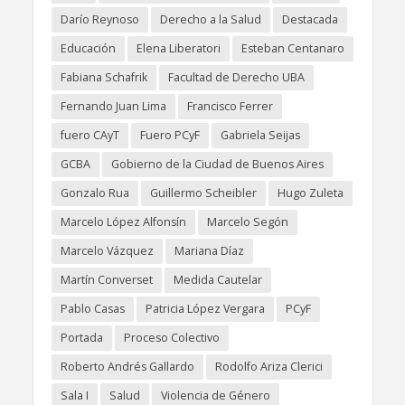
Darío Reynoso
Derecho a la Salud
Destacada
Educación
Elena Liberatori
Esteban Centanaro
Fabiana Schafrik
Facultad de Derecho UBA
Fernando Juan Lima
Francisco Ferrer
fuero CAyT
Fuero PCyF
Gabriela Seijas
GCBA
Gobierno de la Ciudad de Buenos Aires
Gonzalo Rua
Guillermo Scheibler
Hugo Zuleta
Marcelo López Alfonsín
Marcelo Segón
Marcelo Vázquez
Mariana Díaz
Martín Converset
Medida Cautelar
Pablo Casas
Patricia López Vergara
PCyF
Portada
Proceso Colectivo
Roberto Andrés Gallardo
Rodolfo Ariza Clerici
Sala I
Salud
Violencia de Género