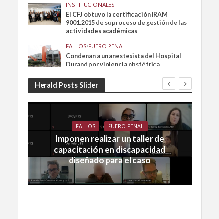
INSTITUCIONALES
El CFJ obtuvo la certificación IRAM
9001:2015 de su proceso de gestión de las
actividades académicas
FALLOS
•
FUERO PENAL
Condenan a un anestesista del Hospital
Durand por violencia obstétrica
Herald Posts Slider
FALLOS
FUERO PENAL
Imponen realizar un taller de
capacitación en discapacidad
diseñado para el caso