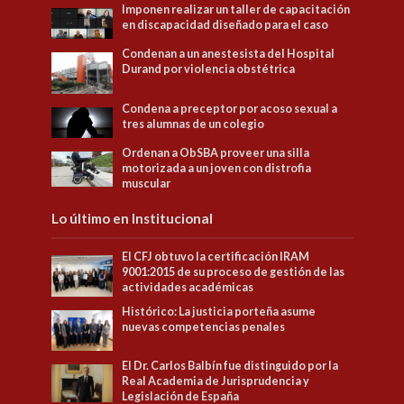
Imponen realizar un taller de capacitación
en discapacidad diseñado para el caso
Condenan a un anestesista del Hospital
Durand por violencia obstétrica
Condena a preceptor por acoso sexual a
tres alumnas de un colegio
Ordenan a ObSBA proveer una silla
motorizada a un joven con distrofia
muscular
Lo último en Institucional
El CFJ obtuvo la certificación IRAM
9001:2015 de su proceso de gestión de las
actividades académicas
Histórico: La justicia porteña asume
nuevas competencias penales
El Dr. Carlos Balbín fue distinguido por la
Real Academia de Jurisprudencia y
Legislación de España