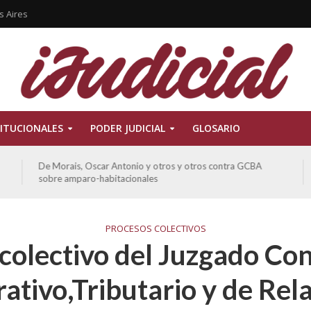
s Aires
ITUCIONALES
PODER JUDICIAL
GLOSARIO
De Morais, Oscar Antonio y otros y otros contra GCBA
sobre amparo-habitacionales
PROCESOS COLECTIVOS
colectivo del Juzgado Co
ativo,Tributario y de Rel