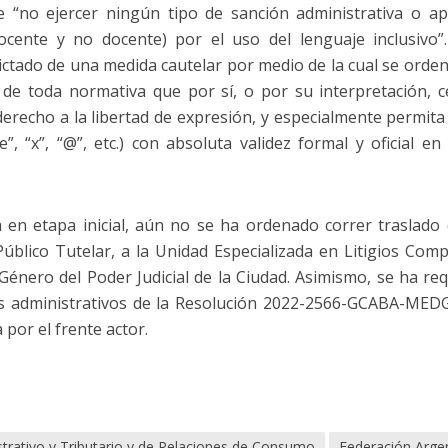
e “no ejercer ningún tipo de sanción administrativa o a
ocente y no docente) por el uso del lenguaje inclusivo”
dictado de una medida cautelar por medio de la cual se orden
n de toda normativa que por sí, o por su interpretación, ce
erecho a la libertad de expresión, y especialmente permita y 
“e”, “x”, “@”, etc.) con absoluta validez formal y oficial e
a en etapa inicial, aún no se ha ordenado correr traslado
Público Tutelar, a la Unidad Especializada en Litigios Comp
e Género del Poder Judicial de la Ciudad. Asimismo, se ha r
 administrativos de la Resolución 2022-2566-GCABA-MEDG
por el frente actor.
trativo y Tributario y de Relaciones de Consumo
Federación Arge