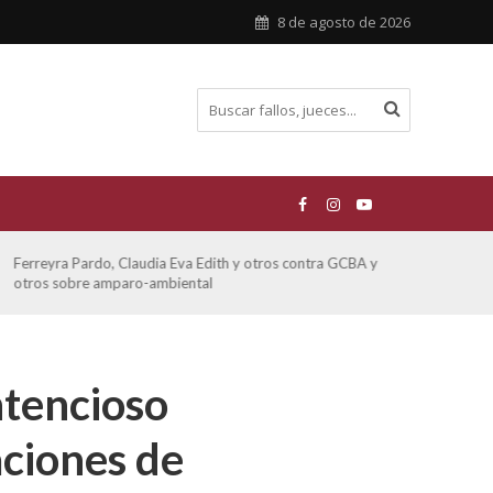
8 de agosto de 2026
Ferreyra Pardo, Claudia Eva Edith y otros contra GCBA y
ATE 
otros sobre amparo-ambiental
ntencioso
aciones de