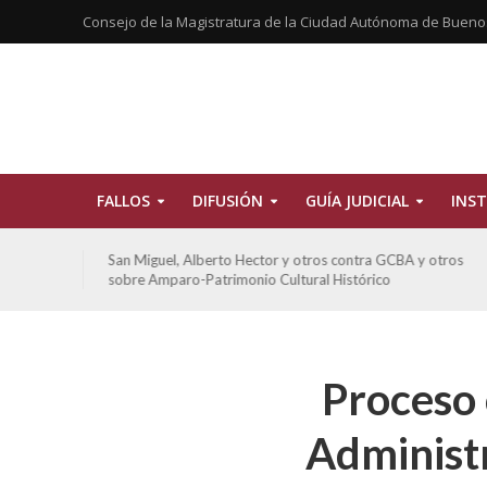
Consejo de la Magistratura de la Ciudad Autónoma de Bueno
FALLOS
DIFUSIÓN
GUÍA JUDICIAL
INST
tros
San Miguel, Alberto Hector y otros contra GCBA y otros
sobre Amparo-Patrimonio Cultural Histórico
Proceso 
Administr