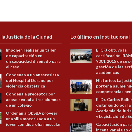
 la Justicia de la Ciudad
Lo último en Institucional
Imponen realizar un taller
El CFJ obtuvo la
de capacitación en
certificación IRAM
discapacidad diseñado para
9001:2015 de su p
el caso
gestión de las act
académicas
Condenan a un anestesista
del Hospital Durand por
Histórico: La justi
violencia obstétrica
porteña asume nu
competencias pen
Condena a preceptor por
acoso sexual a tres alumnas
El Dr. Carlos Balbí
de un colegio
distinguido por la
Academia de Juris
Ordenan a ObSBA proveer
y Legislación de E
una silla motorizada a un
joven con distrofia muscular
Capacitación para
Incentivar el uso d