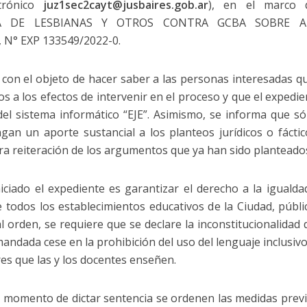
ctrónico
juz1sec2cayt@jusbaires.gob.ar
), en el marco 
NA DE LESBIANAS Y OTROS CONTRA GCBA SOBRE 
N° EXP 133549/2022-0.
 con el objeto de hacer saber a las personas interesadas qu
 a los efectos de intervenir en el proceso y que el expedi
del sistema informático “EJE”. Asimismo, se informa que só
an un aporte sustancial a los planteos jurídicos o fáctic
era reiteración de los argumentos que ya han sido planteado
niciado el expediente es garantizar el derecho a la igualda
 todos los establecimientos educativos de la Ciudad, públi
l orden, se requiere que se declare la inconstitucionalidad
dada cese en la prohibición del uso del lenguaje inclusivo
res que las y los docentes enseñen.
 momento de dictar sentencia se ordenen las medidas previs