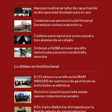
Imponen realizar un taller de capacitación
en discapacidad diseñado para el caso
Condenan a un anestesista del Hospital
Durand por violencia obstétrica
Condena a preceptor por acoso sexual a
tres alumnas de un colegio
Ordenan a ObSBA proveer una silla
motorizada a un joven con distrofia
muscular
Lo último en Institucional
El CFJ obtuvo la certificación IRAM
9001:2015 de su proceso de gestión de las
actividades académicas
Histórico: La justicia porteña asume
nuevas competencias penales
El Dr. Carlos Balbín fue distinguido por la
Real Academia de Jurisprudencia y