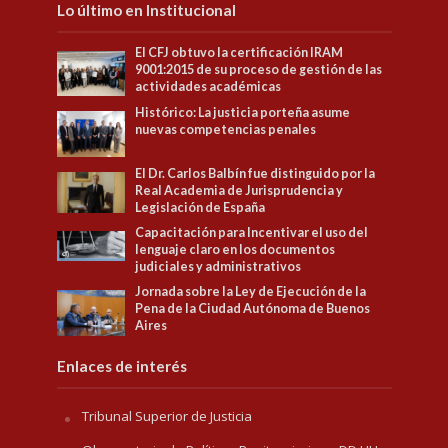
Lo último en Institucional
El CFJ obtuvo la certificación IRAM
9001:2015 de su proceso de gestión de las
actividades académicas
Histórico: La justicia porteña asume
nuevas competencias penales
El Dr. Carlos Balbín fue distinguido por la
Real Academia de Jurisprudencia y
Legislación de España
Capacitación para Incentivar el uso del
lenguaje claro en los documentos
judiciales y administrativos
Jornada sobre la Ley de Ejecución de la
Pena de la Ciudad Autónoma de Buenos
Aires
Enlaces de interés
Tribunal Superior de Justicia