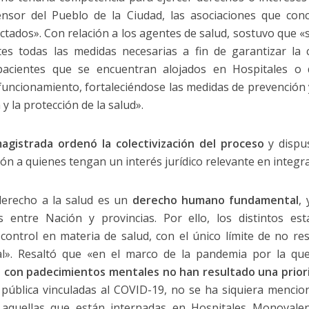
ensor del Pueblo de la Ciudad, las asociaciones que conc
ctados». Con relación a los agentes de salud, sostuvo que «
s todas las medidas necesarias a fin de garantizar la c
 pacientes que se encuentran alojados en Hospitales o d
uncionamiento, fortaleciéndose las medidas de prevención 
 y la protección de la salud».
magistrada ordenó la colectivización del proceso
y dispus
ión a quienes tengan un interés jurídico relevante en integra
derecho a la salud es un
derecho humano fundamental
,
s entre Nación y provincias. Por ello, los distintos es
 control en materia de salud, con el único límite de no res
al». Resaltó que «en el marco de la pandemia por la que
 con padecimientos mentales no han resultado una prior
 pública vinculadas al COVID-19, no se ha siquiera mencio
 aquellas que están internadas en Hospitales Monovalen