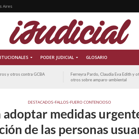
s Aires
ITUCIONALES
PODER JUDICIAL
GLOSARIO
Ferreyra Pardo, Claudia Eva Edith y otros contra GCBA y
otros sobre amparo-ambiental
DESTACADOS
•
FALLOS
•
FUERO CONTENCIOSO
adoptar medidas urgente
ción de las personas usuar