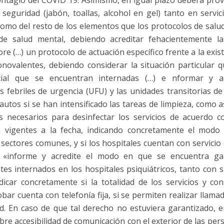
ontagio del COVID 19. Asimismo, en igual plazo deberá prove
seguridad (jabón, toallas, alcohol en gel) tanto en servi
como del resto de los elementos que los protocolos de salu
de salud mental, debiendo acreditar fehacientemente l
 (…) un protocolo de actuación específico frente a la exis
onovalentes, debiendo considerar la situación particular 
ocial que se encuentran internadas (…) e nformar y 
 febriles de urgencia (UFU) y las unidades transitorias de
autos si se han intensificado las tareas de limpieza, como 
os necesarios para desinfectar los servicios de acuerdo 
n vigentes a la fecha, indicando concretamente el modo
y sectores comunes, y si los hospitales cuentan con servicio 
e «informe y acredite el modo en que se encuentra ga
tes internados en los hospitales psiquiátricos, tanto con 
icar concretamente si la totalidad de los servicios y con
ar cuenta con telefonía fija, si se permiten realizar llama
. En caso de que tal derecho no estuviera garantizado, en
ibre accesibilidad de comunicación con el exterior de las per