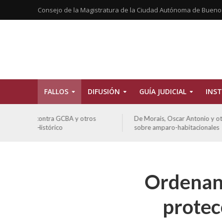
Consejo de la Magistratura de la Ciudad Autónoma de Bueno
FALLOS
DIFUSIÓN
GUÍA JUDICIAL
INST
tros
De Morais, Oscar Antonio y otros y otros contra GCBA
sobre amparo-habitacionales
Ordenan 
protec