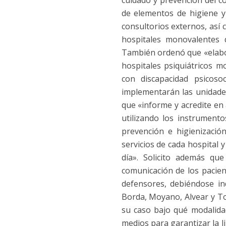
cuidado y prevención del c
de elementos de higiene y 
consultorios externos, así 
hospitales monovalentes 
También ordenó que «elabore
hospitales psiquiátricos m
con discapacidad psicos
implementarán las unidades
que «informe y acredite en 
utilizando los instrument
prevención e higienizació
servicios de cada hospital 
día». Solicito además qu
comunicación de los pacien
defensores, debiéndose ind
Borda, Moyano, Alvear y Tob
su caso bajo qué modalidad
medios para garantizar la l