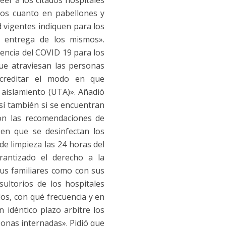
er a los citados hospitales
cios cuanto en pabellones y
d vigentes indiquen para los
a entrega de los mismos».
tencia del COVID 19 para los
que atraviesan las personas
acreditar el modo en que
 aislamiento (UTA)». Añadió
así también si se encuentran
con las recomendaciones de
 en que se desinfectan los
de limpieza las 24 horas del
rantizado el derecho a la
sus familiares como con sus
sultorios de los hospitales
dos, con qué frecuencia y en
 idéntico plazo arbitre los
sonas internadas». Pidió que