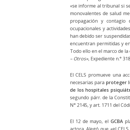
«se informe al tribunal si 
monovalentes de salud men
propagación y contagio d
ocupacionales y actividade
han debido ser suspendidas,
encuentran permitidas y en
Todo ello en el marco de la
– Otros»
, Expediente n.° 31
El CELS promueve una acci
necesarias para
proteger l
de los hospitales psiquiá
segundo párr. de la Constit
N° 2145, y art. 1711 del Cód
El 12 de mayo, el
GCBA
pla
actora. Alegó que «el CELS