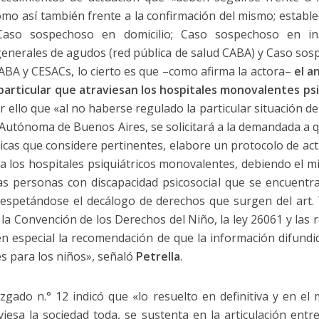
o así también frente a la confirmación del mismo; estable
 Caso sospechoso en domicilio; Caso sospechoso en ins
enerales de agudos (red pública de salud CABA) y Caso sos
CABA y CESACs, lo cierto es que –como afirma la actora–
el a
particular que atraviesan los hospitales monovalentes psi
r ello que «al no haberse regulado la particular situación de
utónoma de Buenos Aires, se solicitará a la demandada a qu
icas que considere pertinentes, elabore un protocolo de actu
a los hospitales psiquiátricos monovalentes, debiendo el m
las personas con discapacidad psicosocial que se encuentr
espetándose el decálogo de derechos que surgen del art. 
 la Convención de los Derechos del Niño, la ley 26061 y las
en especial la recomendación de que la información difund
s para los niños», señaló
Petrella
.
Juzgado n.° 12 indicó que «lo resuelto en definitiva y en el
viesa la sociedad toda, se sustenta en la articulación entr