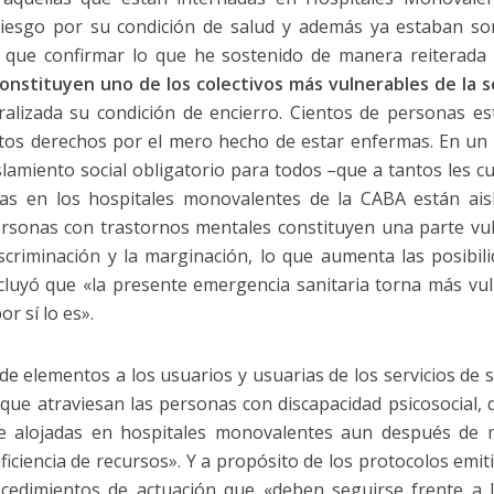
riesgo por su condición de salud y además ya estaban so
s que confirmar lo que he sostenido de manera reiterada
nstituyen uno de los colectivos más vulnerables de la 
turalizada su condición de encierro. Cientos de personas es
ntos derechos por el mero hecho de estar enfermas. En u
slamiento social obligatorio para todos –que a tantos les 
as en los hospitales monovalentes de la CABA están aisl
rsonas con trastornos mentales constituyen una parte vul
iscriminación y la marginación, lo que aumenta las posibil
uyó que «la presente emergencia sanitaria torna más vuln
r sí lo es».
 de elementos a los usuarios y usuarias de los servicios de s
d que atraviesan las personas con discapacidad psicosocial,
se alojadas en hospitales monovalentes aun después de m
iciencia de recursos». Y a propósito de los protocolos emiti
cedimientos de actuación que «deben seguirse frente a l