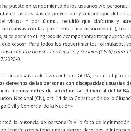
se ha puesto en conocimiento de los usuarios y/o personas 
tal de las medidas de prevención y cuidado que deben ad
el virus». Y por último, requirió que «informe y acredi
s recreativas con las que cuenta cada nosocomio (…), frecu
 si se permite el ingreso de acompañantes terapéuticos y/o f
 qué casos». Para todos los requerimientos formulados, corr
 causa
«Centro de Estudios Legales y Sociales (CELS) contr
87/2020-0.
ón de amparo colectivo contra el GCBA, con el objeto q
os derechos de las personas con discapacidad usuarias de
tricos monovalentes de la red de salud mental del GCBA
ución Nacional (CN), art. 14 de la Constitución de la Ciudad
igo Civil y Comercial de la Nación».
nteó la ausencia de personería y la falta de legitimación 
 no tendría competencia para ejercer derechos o intereses c