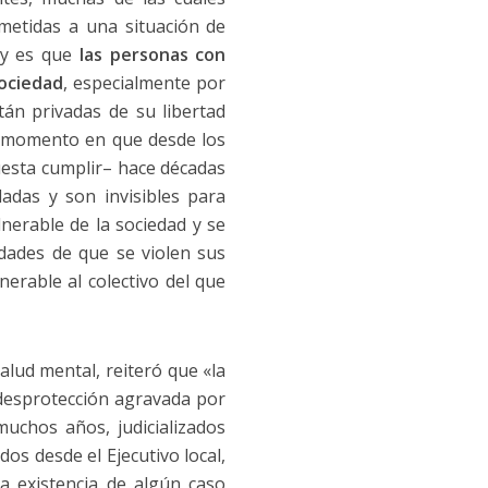
metidas a una situación de
 y es que
las personas con
sociedad
, especialmente por
tán privadas de su libertad
n momento en que desde los
cuesta cumplir– hace décadas
adas y son invisibles para
nerable de la sociedad y se
idades de que se violen sus
erable al colectivo del que
alud mental, reiteró que «la
 desprotección agravada por
uchos años, judicializados
dos desde el Ejecutivo local,
a existencia de algún caso