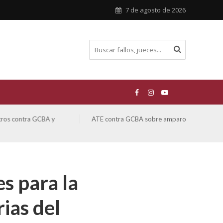
7 de agosto de 2026
ATE contra GCBA sobre amparo – empleo publico otros
San M
sobre
s para la
ias del