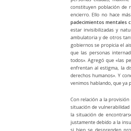
constituyen población de 
encierro. Ello no hace má
padecimientos mentales co
estar invisibilizadas y na
ambulatoria y de otros ta
gobiernos se propicia el ai
que las personas internad
todos». Agregó que «las pe
enfrentan al estigma, la d
derechos humanos». Y concl
venimos hablando, que ya po
Con relación a la provisión
situación de vulnerabilida
la situación de encontrar
justamente debido a la insuf
si bien se desprenden pro