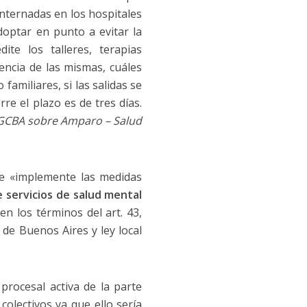
internadas en los hospitales
optar en punto a evitar la
te los talleres, terapias
encia de las mismas, cuáles
amiliares, si las salidas se
e el plazo es de tres días.
a GCBA sobre Amparo – Salud
ue «implemente las medidas
 servicios de salud mental
en los términos del art. 43,
 de Buenos Aires y ley local
procesal activa de la parte
olectivos ya que ello sería