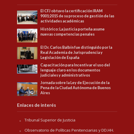
El CFJ obtuvo la certificación IRAM
9001:2015 de su proceso de gestión de las
actividades académicas
Histórico: La justicia porteña asume
nuevas competencias penales
El Dr. Carlos Balbín fue distinguido por la
Real Academia de Jurisprudencia y
Legislación de España
Capacitación para Incentivar el uso del
lenguaje claro en los documentos
judiciales y administrativos
Jornada sobre la Ley de Ejecución de la
Pena de la Ciudad Autónoma de Buenos
Aires
Enlaces de interés
Tribunal Superior de Justicia
Observatorio de Políticas Penitenciarias y DD.HH.