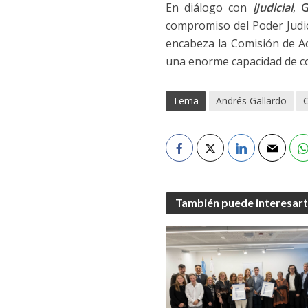
En diálogo con
iJudicial
,
G
compromiso del Poder Judic
encabeza la Comisión de Ac
una enorme capacidad de co
Tema
Andrés Gallardo
También puede interesar