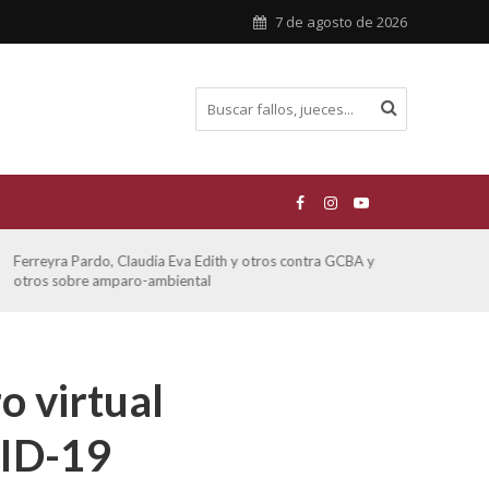
7 de agosto de 2026
ATE contra GCBA sobre amparo – empleo publico otros
San M
sobre
o virtual
VID-19