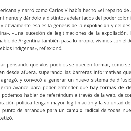
mericana y narró como Carlos V había hecho «el reparto de
tinente y dándolo a distintos adelantados del poder coloni
s y obviamente esa es la génesis de la
expoliación
y del des
ina». «Una sucesión de legitimaciones de la expoliación, 
 hablo de Argentina también pasa lo propio, vivimos con el 
ueblos indígenas», reflexionó.
inuar pensando que «los pueblos se pueden formar, como s
en desde afuera, superando las barreras informativas qu
, agregó, y convocó a generar un nuevo sistema de difusi
un gran avance para poder entender que
hay formas de de
e podemos hablar de referéndum a través de la web, de co
ntación política tengan mayor legitimación y la voluntad de
el punto de arranque para
un cambio radical
de todas nues
tetizó.