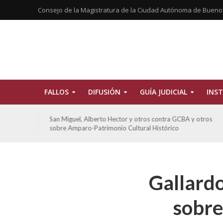
Consejo de la Magistratura de la Ciudad Autónoma de Bueno
FALLOS
DIFUSIÓN
GUÍA JUDICIAL
INST
tros
De Morais, Oscar Antonio y otros y otros contra GCBA
sobre amparo-habitacionales
Gallardo
sobre