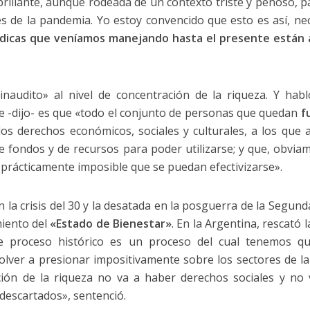
rillante, aunque rodeada de un contexto triste y penoso, 
 de la pandemia. Yo estoy convencido que esto es así, n
urídicas que veníamos manejando hasta el presente está
inaudito» al nivel de concentración de la riqueza. Y habl
e -dijo- es que «todo el conjunto de personas que quedan
f
e los derechos económicos, sociales y culturales, a los que
e fondos y de recursos para poder utilizarse; y que, obvia
 prácticamente imposible que se puedan efectivizarse».
con la crisis del 30 y la desatada en la posguerra de la Seg
miento del
«Estado de Bienestar»
. En la Argentina, rescató
te proceso histórico es un proceso del cual tenemos q
olver a presionar impositivamente sobre los sectores de l
ción de la riqueza no va a haber derechos sociales y no
 descartados», sentenció.