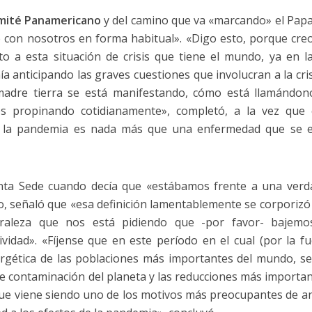
mité Panamericano
y del camino que va «marcando» el Papa 
e con nosotros en forma habitual». «Digo esto, porque cre
to a esta situación de crisis que tiene el mundo, ya en 
a anticipando las graves cuestiones que involucran a la crisi
adre tierra se está manifestando, cómo está llamándonos
s propinando cotidianamente», completó, a la vez que
 la pandemia es nada más que una enfermedad que se e
anta Sede cuando decía que «estábamos frente a una verda
to, señaló que «esa definición lamentablemente se corporiz
raleza que nos está pidiendo que -por favor- bajemo
vidad». «Fíjense que en este período en el cual (por la fu
nergética de las poblaciones más importantes del mundo, se 
e contaminación del planeta y las reducciones más importante
ue viene siendo uno de los motivos más preocupantes de aná