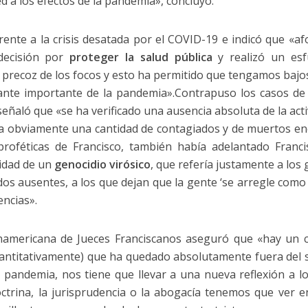
 a los efectos de la pandemia», concluyó.
rente a la crisis desatada por el COVID-19 e indicó que «
decisión por
proteger la salud pública
y realizó un esf
n precoz de los focos y esto ha permitido que tengamos bajos 
ante importante de la pandemia».Contrapuso los casos de
ñaló que «se ha verificado una ausencia absoluta de la activ
ica obviamente una cantidad de contagiados y de muertos e
proféticas de Francisco, también había adelantado Franci
lidad de un
genocidio virósico
, que refería justamente a lo
dos ausentes, a los que dejan que la gente ‘se arregle como
ncias».
anamericana de Jueces Franciscanos aseguró que «hay un 
ntitativamente) que ha quedado absolutamente fuera del s
 pandemia, nos tiene que llevar a una nueva reflexión a l
doctrina, la jurisprudencia o la abogacía tenemos que ver en 