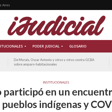
s Aires
ITUCIONALES
PODER JUDICIAL
GLOSARIO
Ferreyra Pardo, Claudia Eva Edith y otros contra GCBA y
otros sobre amparo-ambiental
INSTITUCIONALES
 participó en un encuentr
 pueblos indígenas y CO