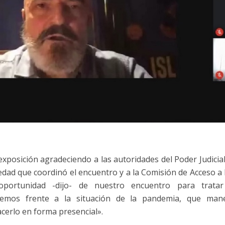
posición agradeciendo a las autoridades del Poder Judicial 
edad que coordinó el encuentro y a la Comisión de Acceso a l
portunidad -dijo- de nuestro encuentro para trat
emos frente a la situación de la pandemia, que mane
cerlo en forma presencial».