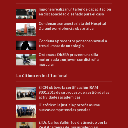
Imponen realizar un taller de capacitación
en discapacidad diseñado para el caso
Condenan a un anestesista del Hospital
Durand por violencia obstétrica
Condena a preceptor por acoso sexual a
tres alumnas de un colegio
Ordenan a ObSBA proveer una silla
motorizada a un joven con distrofia
muscular
Lo último en Institucional
El CFJ obtuvo la certificación IRAM
9001:2015 de su proceso de gestión de las
actividades académicas
Histórico: La justicia porteña asume
nuevas competencias penales
El Dr. Carlos Balbín fue distinguido por la
Real Academia de Jurisprudencia y