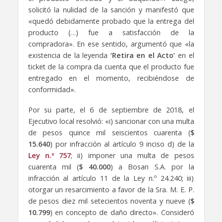
solicitó la nulidad de la sanción y manifestó que
«quedó debidamente probado que la entrega del
producto (…) fue a satisfacción de la
compradora». En ese sentido, argumentó que «la
existencia de la leyenda
‘Retira en el Acto’
en el
ticket de la compra da cuenta que el producto fue
entregado en el momento, recibiéndose de
conformidad».
Por su parte, el 6 de septiembre de 2018, el
Ejecutivo local resolvió: «i) sancionar con una multa
de pesos quince mil seiscientos cuarenta (
$
15.640
) por infracción al artículo 9 inciso d) de la
Ley n.º 757
; ii) imponer una multa de pesos
cuarenta mil (
$ 40.000
) a Bosan S.A. por la
infracción al artículo 11 de la Ley n.º 24.240; iii)
otorgar un resarcimiento a favor de la Sra. M. E. P.
de pesos diez mil setecientos noventa y nueve (
$
10.799
) en concepto de daño directo». Consideró