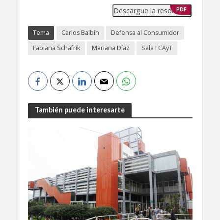
Descargue la resolución
PDF
Tema
Carlos Balbín
Defensa al Consumidor
Fabiana Schafrik
Mariana Díaz
Sala I CAyT
También puede interesarte