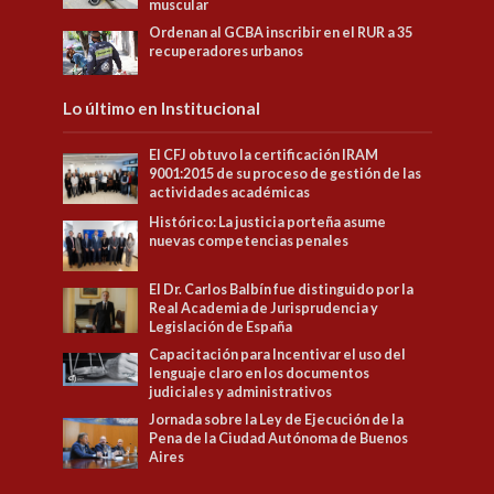
muscular
Ordenan al GCBA inscribir en el RUR a 35
recuperadores urbanos
Lo último en Institucional
El CFJ obtuvo la certificación IRAM
9001:2015 de su proceso de gestión de las
actividades académicas
Histórico: La justicia porteña asume
nuevas competencias penales
El Dr. Carlos Balbín fue distinguido por la
Real Academia de Jurisprudencia y
Legislación de España
Capacitación para Incentivar el uso del
lenguaje claro en los documentos
judiciales y administrativos
Jornada sobre la Ley de Ejecución de la
Pena de la Ciudad Autónoma de Buenos
Aires