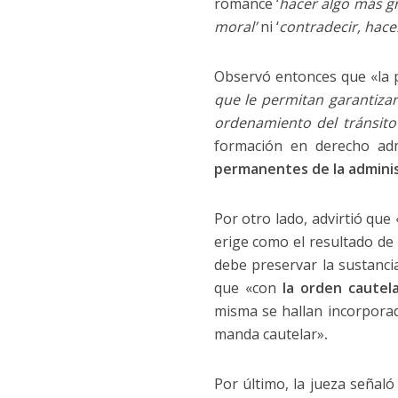
romance ‘
hacer algo más gr
moral’
ni ‘
contradecir, hacer
Observó entonces que «la 
que le permitan garantizar
ordenamiento del tránsito
formación en derecho adm
permanentes de la admini
Por otro lado, advirtió que
erige como el resultado de
debe preservar la sustancia
que «con
la orden cautel
misma se hallan incorporad
manda cautelar»
.
Por último, la jueza señal