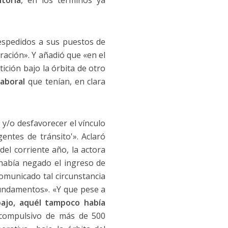
toria
, en los términos ya
despedidos a sus puestos de
ración». Y añadió que «en el
ción bajo la órbita de otro
laboral
que tenían, en clara
y/o desfavorecer el vínculo
entes de tránsito'». Aclaró
del corriente año, la actora
había negado el ingreso de
municado tal circunstancia
fundamentos». «Y que pese a
bajo, aquél tampoco había
 compulsivo de más de 500