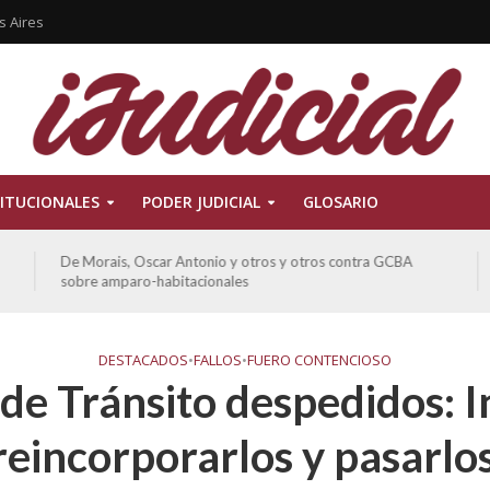
s Aires
ITUCIONALES
PODER JUDICIAL
GLOSARIO
De Morais, Oscar Antonio y otros y otros contra GCBA
sobre amparo-habitacionales
DESTACADOS
•
FALLOS
•
FUERO CONTENCIOSO
de Tránsito despedidos: I
eincorporarlos y pasarlos