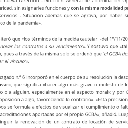
 nueva Dirección –Dirección General de Coordinación Ope
uridad, sin asignarles funciones y
con la misma modalidad p
servicios–. Situación además que se agrava, por haber 
rco de la pandemia».
iteró que «los términos de la medida cautelar -del 1°/11/20
enovar los contratos a su vencimiento’
«. Y sostuvo que «tal
, pues a través de la misma solo se ordenó que ‘
el GCBA de
r el vínculo'»
.
l Juzgado n.° 6 incorporó en el cuerpo de su resolución la des
avar»
, que significa «hacer algo más grave o molesto de l
lgo o a alguien, especialmente en el aspecto moral»; y por 
oposición a algo, favoreciendo lo contrario». «Esta precisión
bos se formula a efectos de visualizar el cumplimiento o falt
acreditaciones aportadas por el propio GCBA», añadió. Lue
tinguir la renovación de un contrato de locación de serv