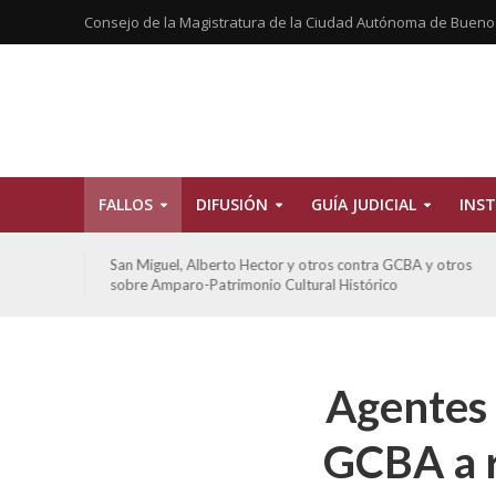
Consejo de la Magistratura de la Ciudad Autónoma de Bueno
FALLOS
DIFUSIÓN
GUÍA JUDICIAL
INST
tros
San Miguel, Alberto Hector y otros contra GCBA y otros
sobre Amparo-Patrimonio Cultural Histórico
Agentes 
GCBA a r