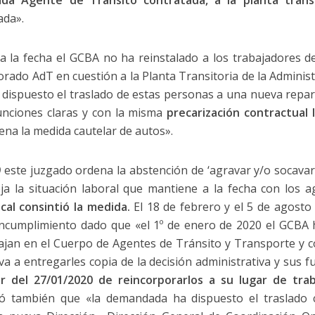
da Agente de Tránsito contratada, a la planta transi
ada».
a la fecha el GCBA no ha reinstalado a los trabajadores 
rado AdT en cuestión a la Planta Transitoria de la Administ
ispuesto el traslado de estas personas a una nueva reparti
funciones claras y con la misma
precarización contractual 
ena la medida cautelar de autos».
9
este juzgado ordena la abstención de ‘agravar y/o socavar 
ja la situación laboral que mantiene a la fecha con los ag
ocal consintió la medida.
El 18 de febrero y el 5 de agosto 
ncumplimiento dado que «el 1º de enero de 2020 el GCBA 
jan en el Cuerpo de Agentes de Tránsito y Transporte y co
va a entregarles copia de la decisión administrativa y sus 
r del 27/01/2020 de reincorporarlos a su lugar de tra
icó también que «la demandada ha dispuesto el traslado