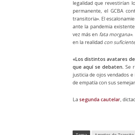
legalidad que revestirían 
permanente, el GCBA cont
transitoria». El escalonami
ante la pandemia existente
vez más en
fata morgana»
.
en la realidad
con suficient
«Los distintos avatares d
que aquí se debaten.
Se r
justicia de ojos vendados e
de empatía con sus semeja
La
segunda cautelar
, dicta
Tema
Agentes de Transito