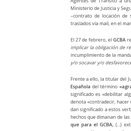
Agentes de Tránsito a una
Ministerio de Justicia y Seg
–contrato de locación de 
traslados vía mail, en el ma
El 27 de febrero, el
GCBA
re
implicar la obligación de r
incumplimiento de la manda
y/o socavar y/o desfavorece
Frente a ello, la titular de
Española
del término
«
agr
significado es «debilitar a
denota «contradecir, hacer 
dan significado a estos ver
hechos que dimanan de las 
que para el GCBA,
(…) ex