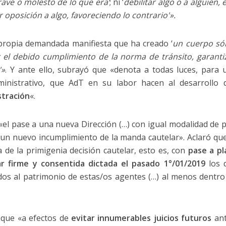
ave o molesto de lo que era’
; ni ‘
debilitar algo o a alguien,
 oposición a algo, favoreciendo lo contrario'».
propia demandada manifiesta que ha creado ‘
un cuerpo sól
 el debido cumplimiento de la norma de tránsito, garantiz
'»
. Y ante ello, subrayó que «denota a todas luces, para
inistrativo, que AdT en su labor hacen al desarrollo
stración
«.
 «el pase a una nueva Dirección (…) con igual modalidad de p
 un nuevo incumplimiento de la manda cautelar». Aclaró que
 de la primigenia decisión cautelar, esto es, con
pase a pl
ar firme y consentida dictada el pasado 1°/01/2019
los 
os al patrimonio de estas/os agentes (…) al menos dentro
ó que «a efectos de
evitar innumerables juicios futuros
ant