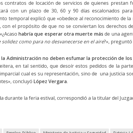
los contratos de locación de servicios de quienes prestan 
ará con un plazo de 30, 60 y 90 días escalonados para 
ento temporal explicó que «obedece al reconocimiento de la 
, con el propósito de que no se conviertan los derechos d
 «¿Acaso
habría que esperar otra muerte más
de una agent
e solidez como para no desvanecerse en el aire
?», preguntó
e la Administración no deben esfumar la protección de los
eitera, en tal sentido, que desoír estos pedidos de la part
 imparcial cual es su representación, sino de una justicia so
ntes», concluyó
López Vergara
.
da durante la feria estival, correspondió a la titular del Juzga
Empleo Público
Ministerio de Justicia y Seguridad
Patricia L