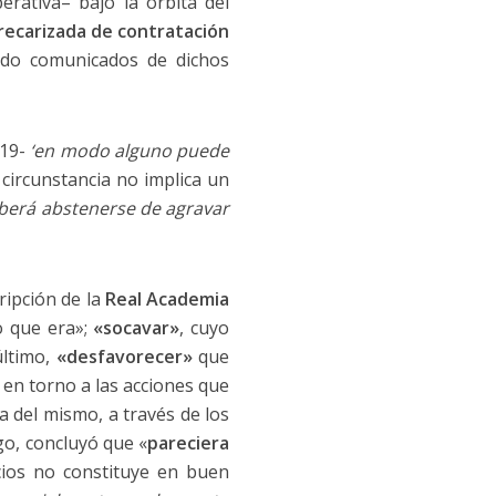
rativa– bajo la órbita del
recarizada de contratación
sido comunicados de dichos
19-
‘en modo alguno puede
 circunstancia no implica un
berá abstenerse de agravar
cripción de la
Real Academia
o que era»;
«socavar»
, cuyo
último,
«desfavorecer»
que
 en torno a las acciones que
a del mismo, a través de los
go, concluyó que «
pareciera
icios no constituye en buen