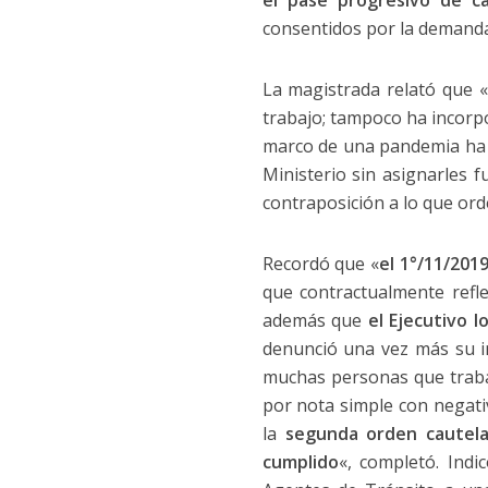
el pase progresivo de ca
consentidos por la demand
La magistrada relató que «
trabajo; tampoco ha incorpo
marco de una pandemia ha d
Ministerio sin asignarles 
contraposición a lo que ord
Recordó que «
el 1°/11/201
que contractualmente refle
además que
el Ejecutivo l
denunció una vez más su i
muchas personas que traba
por nota simple con negati
la
segunda orden cautela
cumplido
«, completó. Ind