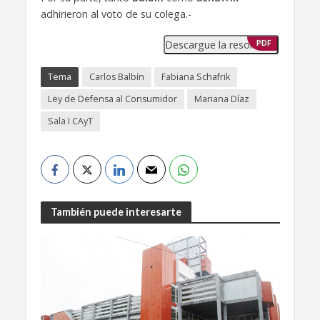
adhirieron al voto de su colega.-
Descargue la resolución
PDF
Tema
Carlos Balbín
Fabiana Schafrik
Ley de Defensa al Consumidor
Mariana Díaz
Sala I CAyT
También puede interesarte