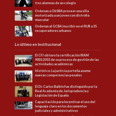
tres alumnas de un colegio
Ordenan a ObSBA proveer una silla
motorizada a un joven con distrofia
muscular
Ordenan al GCBA inscribir en el RUR a 35
recuperadores urbanos
Lo último en Institucional
El CFJ obtuvo la certificación IRAM
9001:2015 de su proceso de gestión de las
actividades académicas
Histórico: La justicia porteña asume
nuevas competencias penales
El Dr. Carlos Balbín fue distinguido por la
Real Academia de Jurisprudencia y
Legislación de España
Capacitación para Incentivar el uso del
lenguaje claro en los documentos
judiciales y administrativos