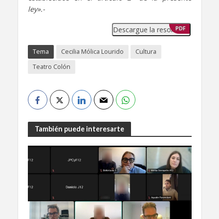
ley».-
Descargue la resolución
PDF
Tema
Cecilia Mólica Lourido
Cultura
Teatro Colón
También puede interesarte