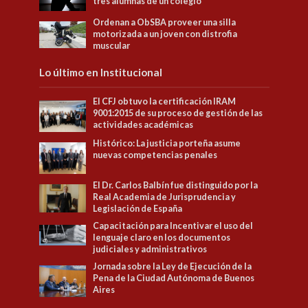
tres alumnas de un colegio
Ordenan a ObSBA proveer una silla
motorizada a un joven con distrofia
muscular
Lo último en Institucional
El CFJ obtuvo la certificación IRAM
9001:2015 de su proceso de gestión de las
actividades académicas
Histórico: La justicia porteña asume
nuevas competencias penales
El Dr. Carlos Balbín fue distinguido por la
Real Academia de Jurisprudencia y
Legislación de España
Capacitación para Incentivar el uso del
lenguaje claro en los documentos
judiciales y administrativos
Jornada sobre la Ley de Ejecución de la
Pena de la Ciudad Autónoma de Buenos
Aires