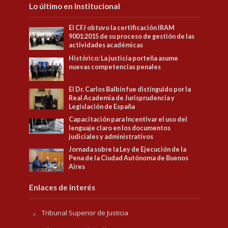
Lo último en Institucional
El CFJ obtuvo la certificación IRAM
9001:2015 de su proceso de gestión de las
actividades académicas
Histórico: La justicia porteña asume
nuevas competencias penales
El Dr. Carlos Balbín fue distinguido por la
Real Academia de Jurisprudencia y
Legislación de España
Capacitación para Incentivar el uso del
lenguaje claro en los documentos
judiciales y administrativos
Jornada sobre la Ley de Ejecución de la
Pena de la Ciudad Autónoma de Buenos
Aires
Enlaces de interés
Tribunal Superior de Justicia