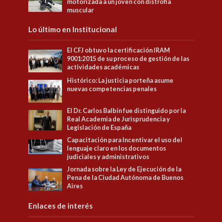
motorizada a un joven con distrofia
muscular
Lo último en Institucional
El CFJ obtuvo la certificación IRAM
9001:2015 de su proceso de gestión de las
actividades académicas
Histórico: La justicia porteña asume
nuevas competencias penales
El Dr. Carlos Balbín fue distinguido por la
Real Academia de Jurisprudencia y
Legislación de España
Capacitación para Incentivar el uso del
lenguaje claro en los documentos
judiciales y administrativos
Jornada sobre la Ley de Ejecución de la
Pena de la Ciudad Autónoma de Buenos
Aires
Enlaces de interés