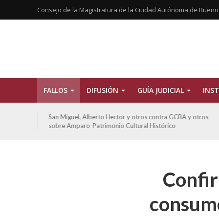
Consejo de la Magistratura de la Ciudad Autónoma de Bueno
FALLOS
DIFUSIÓN
GUÍA JUDICIAL
INST
tros
San Miguel, Alberto Hector y otros contra GCBA y otros
sobre Amparo-Patrimonio Cultural Histórico
Confir
consumo