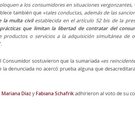
loquen a los consumidores en situaciones vergonzantes, ve
ablece también que «
tales conductas, además de las sancion
 la multa civil
establecida en el artículo 52 bis de la pr
prácticas que limitan la libertad de contratar del consu
e productos o servicios a la adquisición simultánea de ot
”.
al Consumidor sostuvieron que la sumariada
«es reincident
e la denunciada no acercó prueba alguna que desacreditara 
s
Mariana Díaz
y
Fabiana Schafrik
adhirieron al voto de su co