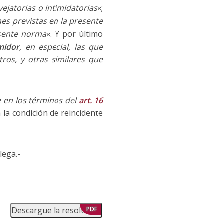
jatorias o intimidatorias
«;
es previstas en la presente
esente norma
«. Y por último
midor
, en especial, las que
ros, y otras similares que
e en los términos del
art. 16
la condición de reincidente
lega.-
Descargue la resolución
PDF