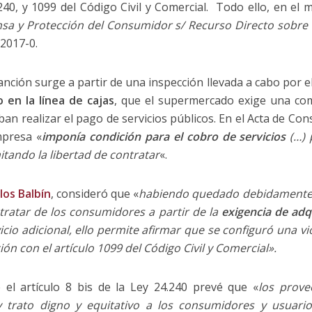
4.240, y 1099 del Código Civil y Comercial. Todo ello, en el
nsa y Protección del Consumidor s/ Recurso Directo sobre 
2017-0.
sanción surge a partir de una inspección llevada a cabo por e
o en la línea de cajas
, que el supermercado exige una co
ban realizar el pago de servicios públicos. En el Acta de Con
mpresa «
imponía condición para el cobro de servicios
(…)
mitando la libertad de contratar
«.
los Balbín
, consideró que «
habiendo quedado debidamente 
ntratar de los consumidores a partir de la
exigencia
de adq
icio adicional, ello permite afirmar que se configuró una vi
ción con el artículo 1099 del Código Civil y Comercial».
 el artículo 8 bis de la Ley 24.240 prevé que «
los prove
y trato digno y equitativo a los consumidores y usuari