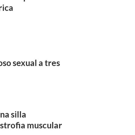
rica
so sexual a tres
a silla
istrofia muscular