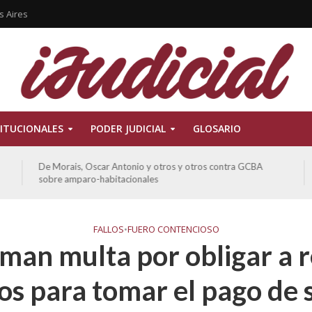
s Aires
ITUCIONALES
PODER JUDICIAL
GLOSARIO
De Morais, Oscar Antonio y otros y otros contra GCBA
sobre amparo-habitacionales
FALLOS
•
FUERO CONTENCIOSO
man multa por obligar a r
s para tomar el pago de s