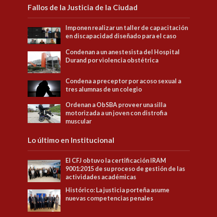
Fallos de la Justicia de la Ciudad
Imponen realizar un taller de capacitación
en discapacidad diseñado para el caso
Condenan a un anestesista del Hospital
Durand por violencia obstétrica
Condena a preceptor por acoso sexual a
tres alumnas de un colegio
Ordenan a ObSBA proveer una silla
motorizada a un joven con distrofia
muscular
Lo último en Institucional
El CFJ obtuvo la certificación IRAM
9001:2015 de su proceso de gestión de las
actividades académicas
Histórico: La justicia porteña asume
nuevas competencias penales