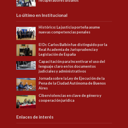
recuperadores urbanos
Lo último en Institucional
Histórico: La justicia porteña asume
nuevas competencias penales
El Dr. Carlos Balbín fue distinguido por la
Real Academia de Jurisprudencia y
Legislación de España
Capacitación para Incentivar el uso del
lenguaje claro en los documentos
judiciales y administrativos
Jornada sobre la Ley de Ejecución de la
Pena de la Ciudad Autónoma de Buenos
Aires
Ciberviolencias en clave de género y
cooperación jurídica
Enlaces de interés