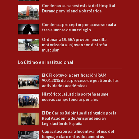
Condenan a un anestesista del Hospital
Durand por violencia obstétrica
Condena a preceptor por acoso sexual a
tres alumnas de un colegio
Ordenan a ObSBA proveer una silla
motorizada a un joven con distrofia
muscular
Lo último en Institucional
El CFJ obtuvo la certificación IRAM
9001:2015 de su proceso de gestión de las
actividades académicas
Histórico: La justicia porteña asume
nuevas competencias penales
El Dr. Carlos Balbín fue distinguido por la
Real Academia de Jurisprudencia y
Legislación de España
Capacitación para Incentivar el uso del
lenguaje claro en los documentos