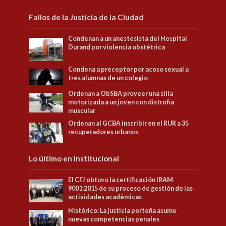
Fallos de la Justicia de la Ciudad
Condenan a un anestesista del Hospital
Durand por violencia obstétrica
Condena a preceptor por acoso sexual a
tres alumnas de un colegio
Ordenan a ObSBA proveer una silla
motorizada a un joven con distrofia
muscular
Ordenan al GCBA inscribir en el RUR a 35
recuperadores urbanos
Lo último en Institucional
El CFJ obtuvo la certificación IRAM
9001:2015 de su proceso de gestión de las
actividades académicas
Histórico: La justicia porteña asume
nuevas competencias penales