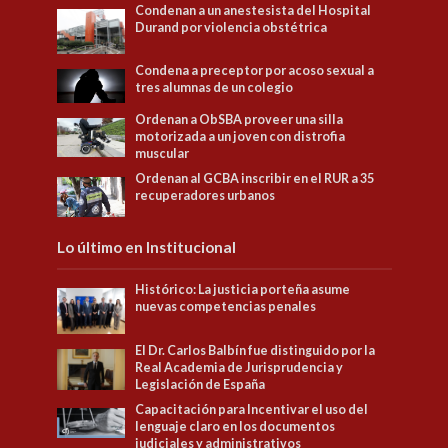
Condenan a un anestesista del Hospital
Durand por violencia obstétrica
Condena a preceptor por acoso sexual a
tres alumnas de un colegio
Ordenan a ObSBA proveer una silla
motorizada a un joven con distrofia
muscular
Ordenan al GCBA inscribir en el RUR a 35
recuperadores urbanos
Lo último en Institucional
Histórico: La justicia porteña asume
nuevas competencias penales
El Dr. Carlos Balbín fue distinguido por la
Real Academia de Jurisprudencia y
Legislación de España
Capacitación para Incentivar el uso del
lenguaje claro en los documentos
judiciales y administrativos