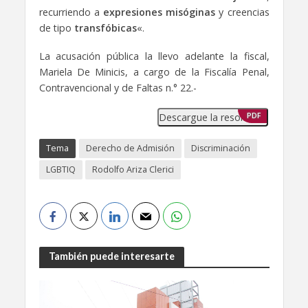
recurriendo a
expresiones misóginas
y creencias
de tipo
transfóbicas
«.
La acusación pública la llevo adelante la fiscal,
Mariela De Minicis, a cargo de la Fiscalía Penal,
Contravencional y de Faltas n.° 22.-
Descargue la resolución
PDF
Tema
Derecho de Admisión
Discriminación
LGBTIQ
Rodolfo Ariza Clerici
También puede interesarte