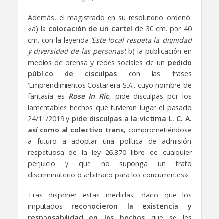
Además, el magistrado en su resolutorio ordenó:
«a) la
colocación de un cartel
de 30 cm. por 40
cm. con la leyenda
‘Este local respeta la dignidad
y diversidad de las personas’
; b) la publicación en
medios de prensa y redes sociales de un
pedido
público de disculpas
con las frases
‘Emprendimientos Costanera S.A., cuyo nombre de
fantasía es
Rose In Rio
, pide disculpas por los
lamentables hechos que tuvieron lugar el pasado
24/11/2019 y
pide disculpas a la víctima L. C. A.
así como al colectivo trans
, comprometiéndose
a futuro a adoptar una política de admisión
respetuosa de la ley 26.370 libre de cualquier
perjuicio y que no suponga un trato
discriminatorio o arbitrario para los concurrentes».
Tras disponer estas medidas, dado que los
imputados
reconocieron la existencia y
responsabilidad en los hechos
que se les