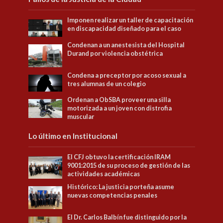
Imponen realizar un taller de capacitación
en discapacidad diseñado para el caso
Condenan a un anestesista del Hospital
Durand por violencia obstétrica
Condena a preceptor por acoso sexual a
tres alumnas de un colegio
Ordenan a ObSBA proveer una silla
motorizada a un joven con distrofia
muscular
Lo último en Institucional
El CFJ obtuvo la certificación IRAM
9001:2015 de su proceso de gestión de las
actividades académicas
Histórico: La justicia porteña asume
nuevas competencias penales
El Dr. Carlos Balbín fue distinguido por la