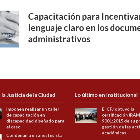
Capacitación para Incentivar
lenguaje claro en los docume
administrativos
 la Justicia de la Ciudad
Lo último en Institucional
Imponen realizar un taller
El CFJ obtuvo la
de capacitación en
certificación IRAM
discapacidad diseñado para
9001:2015 de su p
el caso
gestión de las act
académicas
Condenan a un anestesista