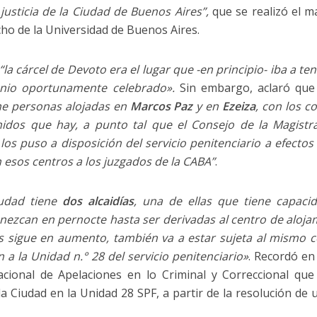
justicia de la Ciudad de Buenos Aires”,
que se realizó el m
cho de la Universidad de Buenos Aires.
“la cárcel de Devoto era el lugar que -en principio- iba a te
enio oportunamente celebrado».
Sin embargo, aclaró qu
ene personas alojadas en
Marcos Paz
y en
Ezeiza
, con los c
nidos que hay, a punto tal que el Consejo de la Magist
los puso a disposición del servicio penitenciario a efectos
 esos centros a los juzgados de la CABA”
.
iudad tiene
dos alcaidías
, una de ellas que tiene capaci
nezcan en pernocte hasta ser derivadas al centro de aloja
s sigue en aumento, también va a estar sujeta al mismo c
 a la Unidad n.° 28 del servicio penitenciario»
. Recordó en 
ional de Apelaciones en lo Criminal y Correccional que
la Ciudad en la Unidad 28 SPF, a partir de la resolución de