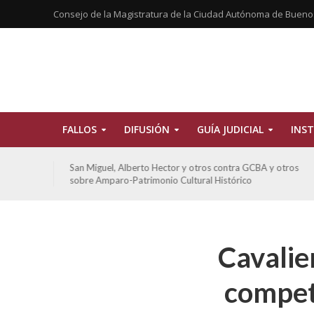
Consejo de la Magistratura de la Ciudad Autónoma de Bueno
FALLOS
DIFUSIÓN
GUÍA JUDICIAL
INST
tros
San Miguel, Alberto Hector y otros contra GCBA y otros
sobre Amparo-Patrimonio Cultural Histórico
Cavalie
compete