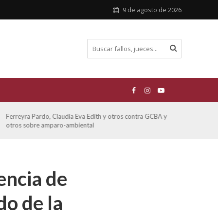
9 de agosto de 2026
Ferreyra Pardo, Claudia Eva Edith y otros contra GCBA y
ATE 
otros sobre amparo-ambiental
encia de
do de la