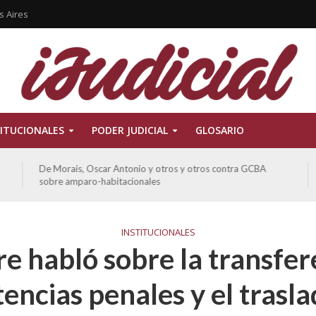
s Aires
ITUCIONALES
PODER JUDICIAL
GLOSARIO
De Morais, Oscar Antonio y otros y otros contra GCBA
sobre amparo-habitacionales
INSTITUCIONALES
re habló sobre la transfer
ncias penales y el trasla