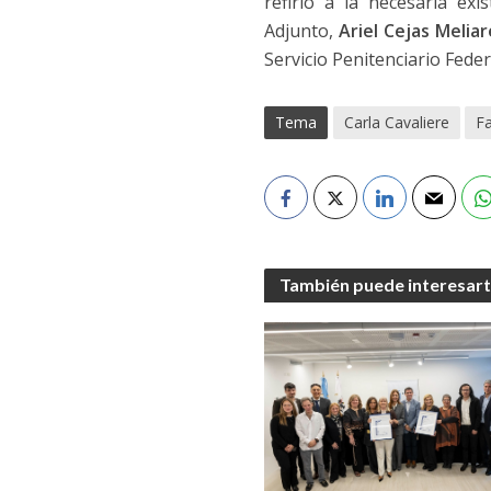
refirió a la necesaria ex
Adjunto,
Ariel Cejas Meliar
Servicio Penitenciario Feder
Tema
Carla Cavaliere
F
También puede interesar