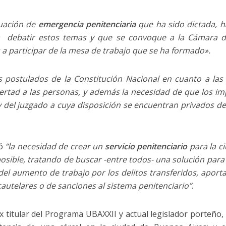
tuación de
emergencia penitenciaria
que ha sido dictada, ha
a debatir estos temas y que se convoque a la Cámara de
 a participar de la mesa de trabajo que se ha formado».
s postulados de la Constitución Nacional en cuanto a las 
ertad a las personas, y además la necesidad de que los i
y del juzgado a cuya disposición se encuentran privados de
ó
“la necesidad de crear un
servicio penitenciario
para la c
posible, tratando de buscar -entre todos- una solución par
z del aumento de trabajo por los delitos transferidos, apo
utelares o de sanciones al sistema penitenciario”
.
x titular del Programa UBAXXII y actual legislador porteño,