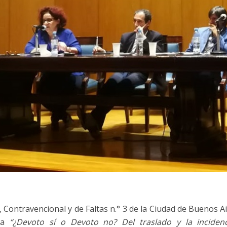
, Contravencional y de Faltas n.° 3 de la Ciudad de Buenos Ai
ada
“¿Devoto sí o Devoto no? Del traslado y la incidenc