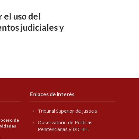
 el uso del
ntos judiciales y
Enlaces de interés
Tribunal Superior de Justicia
roceso de
Observatorio de Políticas
ividades
Penitenciarias y DD.HH.