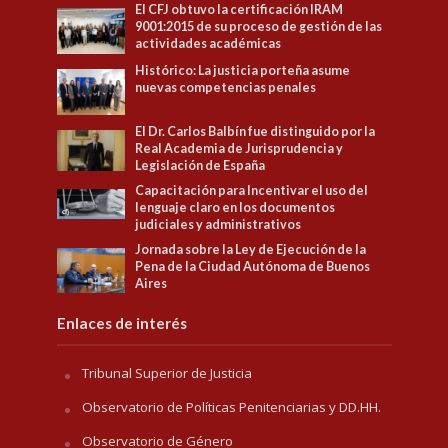
El CFJ obtuvo la certificación IRAM
9001:2015 de su proceso de gestión de las
actividades académicas
Histórico: La justicia porteña asume
nuevas competencias penales
El Dr. Carlos Balbín fue distinguido por la
Real Academia de Jurisprudencia y
Legislación de España
Capacitación para Incentivar el uso del
lenguaje claro en los documentos
judiciales y administrativos
Jornada sobre la Ley de Ejecución de la
Pena de la Ciudad Autónoma de Buenos
Aires
Enlaces de interés
Tribunal Superior de Justicia
Observatorio de Políticas Penitenciarias y DD.HH.
Observatorio de Género