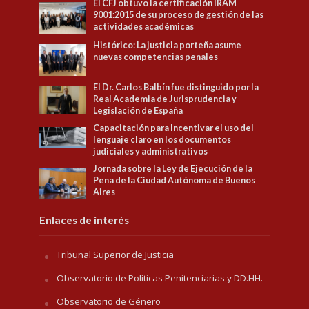
El CFJ obtuvo la certificación IRAM
9001:2015 de su proceso de gestión de las
actividades académicas
Histórico: La justicia porteña asume
nuevas competencias penales
El Dr. Carlos Balbín fue distinguido por la
Real Academia de Jurisprudencia y
Legislación de España
Capacitación para Incentivar el uso del
lenguaje claro en los documentos
judiciales y administrativos
Jornada sobre la Ley de Ejecución de la
Pena de la Ciudad Autónoma de Buenos
Aires
Enlaces de interés
Tribunal Superior de Justicia
Observatorio de Políticas Penitenciarias y DD.HH.
Observatorio de Género