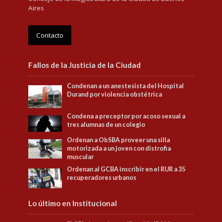
Aires
Contacto
Fallos de la Justicia de la Ciudad
Condenan a un anestesista del Hospital
Durand por violencia obstétrica
Condena a preceptor por acoso sexual a
tres alumnas de un colegio
Ordenan a ObSBA proveer una silla
motorizada a un joven con distrofia
muscular
Ordenan al GCBA inscribir en el RUR a 35
recuperadores urbanos
Lo último en Institucional