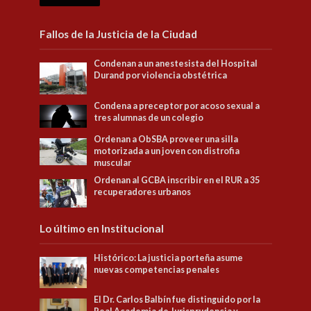
Fallos de la Justicia de la Ciudad
Condenan a un anestesista del Hospital
Durand por violencia obstétrica
Condena a preceptor por acoso sexual a
tres alumnas de un colegio
Ordenan a ObSBA proveer una silla
motorizada a un joven con distrofia
muscular
Ordenan al GCBA inscribir en el RUR a 35
recuperadores urbanos
Lo último en Institucional
Histórico: La justicia porteña asume
nuevas competencias penales
El Dr. Carlos Balbín fue distinguido por la