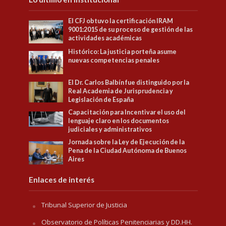
El CFJ obtuvo la certificación IRAM
9001:2015 de su proceso de gestión de las
actividades académicas
Histórico: La justicia porteña asume
nuevas competencias penales
El Dr. Carlos Balbín fue distinguido por la
Real Academia de Jurisprudencia y
Legislación de España
Capacitación para Incentivar el uso del
lenguaje claro en los documentos
judiciales y administrativos
Jornada sobre la Ley de Ejecución de la
Pena de la Ciudad Autónoma de Buenos
Aires
Enlaces de interés
Tribunal Superior de Justicia
Observatorio de Políticas Penitenciarias y DD.HH.