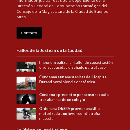
Información Judicial, estructura dependiente de la
Dirección General de Comunicación Estratégica del
Consejo de la Magistratura de la Ciudad de Buenos
Aires
Contacto
Fallos de la Justicia de la Ciudad
Imponen realizar un taller de capacitación
en discapacidad diseñado para el caso
Condenan a un anestesista del Hospital
Durand por violencia obstétrica
Condena a preceptor por acoso sexual a
tres alumnas de un colegio
Ordenan a ObSBA proveer una silla
motorizada a un joven con distrofia
muscular
Lo último en Institucional