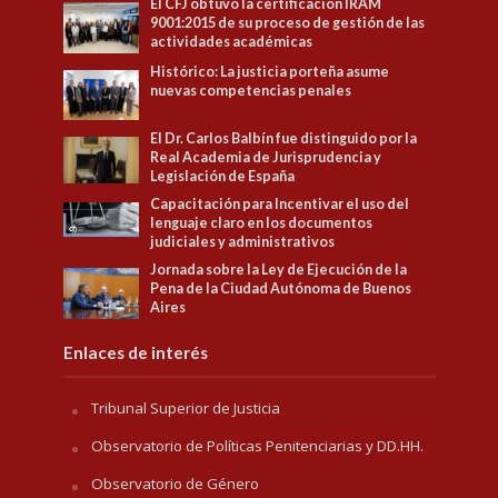
El CFJ obtuvo la certificación IRAM
9001:2015 de su proceso de gestión de las
actividades académicas
Histórico: La justicia porteña asume
nuevas competencias penales
El Dr. Carlos Balbín fue distinguido por la
Real Academia de Jurisprudencia y
Legislación de España
Capacitación para Incentivar el uso del
lenguaje claro en los documentos
judiciales y administrativos
Jornada sobre la Ley de Ejecución de la
Pena de la Ciudad Autónoma de Buenos
Aires
Enlaces de interés
Tribunal Superior de Justicia
Observatorio de Políticas Penitenciarias y DD.HH.
Observatorio de Género