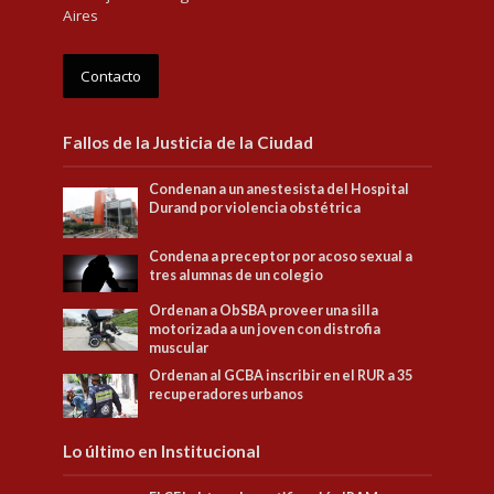
Aires
Contacto
Fallos de la Justicia de la Ciudad
Condenan a un anestesista del Hospital
Durand por violencia obstétrica
Condena a preceptor por acoso sexual a
tres alumnas de un colegio
Ordenan a ObSBA proveer una silla
motorizada a un joven con distrofia
muscular
Ordenan al GCBA inscribir en el RUR a 35
recuperadores urbanos
Lo último en Institucional