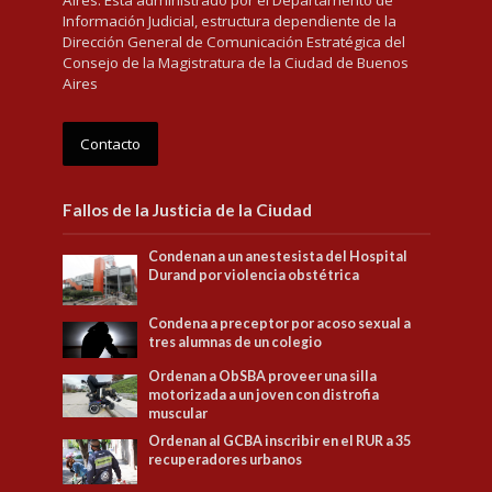
Aires. Está administrado por el Departamento de
Información Judicial, estructura dependiente de la
Dirección General de Comunicación Estratégica del
Consejo de la Magistratura de la Ciudad de Buenos
Aires
Contacto
Fallos de la Justicia de la Ciudad
Condenan a un anestesista del Hospital
Durand por violencia obstétrica
Condena a preceptor por acoso sexual a
tres alumnas de un colegio
Ordenan a ObSBA proveer una silla
motorizada a un joven con distrofia
muscular
Ordenan al GCBA inscribir en el RUR a 35
recuperadores urbanos