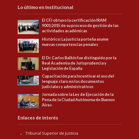
Lo último en Institucional
El CFJ obtuvo la certificación IRAM
9001:2015 de su proceso de gestión de las
actividades académicas
Histórico: La justicia porteña asume
nuevas competencias penales
El Dr. Carlos Balbín fue distinguido por la
Real Academia de Jurisprudencia y
Legislación de España
Capacitación para Incentivar el uso del
lenguaje claro en los documentos
judiciales y administrativos
Jornada sobre la Ley de Ejecución de la
Pena de la Ciudad Autónoma de Buenos
Aires
Enlaces de interés
Tribunal Superior de Justicia