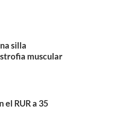
a silla
istrofia muscular
n el RUR a 35