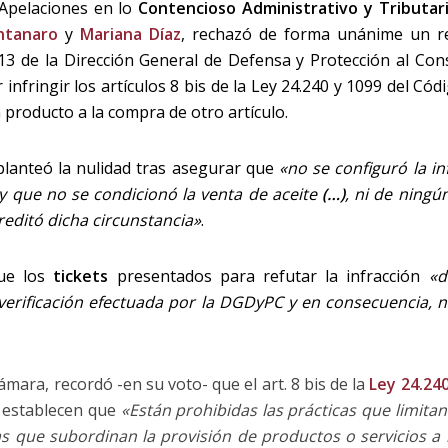
Apelaciones en lo
Contencioso Administrativo y Tributar
ntanaro
y
Mariana Díaz
, rechazó de forma unánime un 
4213 de la Dirección General de Defensa y Protección al C
infringir los artículos 8 bis de la Ley 24.240 y 1099 del Cód
 producto a la compra de otro artículo.
planteó la nulidad tras asegurar que
«no se configuró la in
y que no se condicionó la venta de aceite
(…)
, ni de ningú
reditó dicha circunstancia»
.
ue los
tickets
presentados para refutar la infracción
«d
a verificación efectuada por la DGDyPC y en consecuencia, n
Cámara, recordó -en su voto- que el art. 8 bis de la
Ley 24.24
l establecen que
«Están prohibidas las prácticas que limitan
as que subordinan la provisión de productos o servicios a 