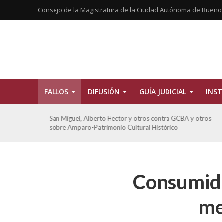
Consejo de la Magistratura de la Ciudad Autónoma de Bueno
FALLOS
DIFUSIÓN
GUÍA JUDICIAL
INST
tros
San Miguel, Alberto Hector y otros contra GCBA y otros
sobre Amparo-Patrimonio Cultural Histórico
Consumido
me