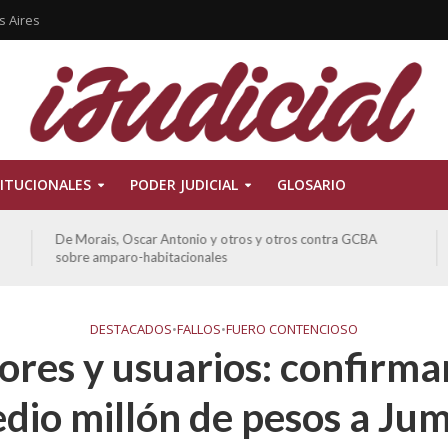
s Aires
ITUCIONALES
PODER JUDICIAL
GLOSARIO
De Morais, Oscar Antonio y otros y otros contra GCBA
sobre amparo-habitacionales
DESTACADOS
•
FALLOS
•
FUERO CONTENCIOSO
res y usuarios: confirma
dio millón de pesos a Ju