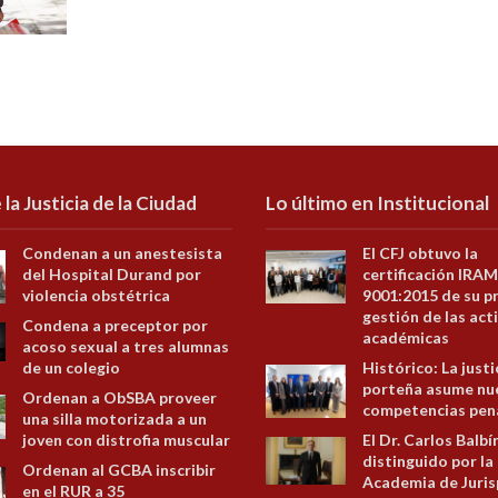
 la Justicia de la Ciudad
Lo último en Institucional
Condenan a un anestesista
El CFJ obtuvo la
del Hospital Durand por
certificación IRAM
violencia obstétrica
9001:2015 de su p
gestión de las act
Condena a preceptor por
académicas
acoso sexual a tres alumnas
de un colegio
Histórico: La justi
porteña asume nu
Ordenan a ObSBA proveer
competencias pen
una silla motorizada a un
joven con distrofia muscular
El Dr. Carlos Balbí
distinguido por la
Ordenan al GCBA inscribir
Academia de Juris
en el RUR a 35