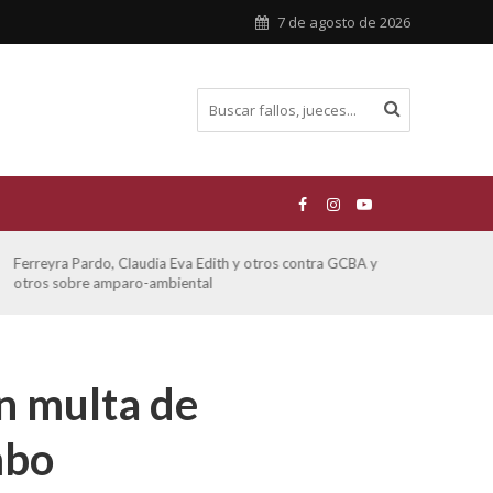
7 de agosto de 2026
Ferreyra Pardo, Claudia Eva Edith y otros contra GCBA y
ATE 
otros sobre amparo-ambiental
n multa de
mbo