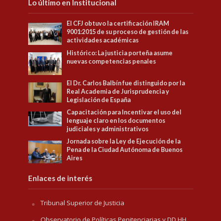
Lo último en Institucional
El CFJ obtuvo la certificación IRAM
9001:2015 de su proceso de gestión de las
actividades académicas
Histórico: La justicia porteña asume
nuevas competencias penales
El Dr. Carlos Balbín fue distinguido por la
Real Academia de Jurisprudencia y
Legislación de España
Capacitación para Incentivar el uso del
lenguaje claro en los documentos
judiciales y administrativos
Jornada sobre la Ley de Ejecución de la
Pena de la Ciudad Autónoma de Buenos
Aires
Enlaces de interés
Tribunal Superior de Justicia
Observatorio de Políticas Penitenciarias y DD.HH.