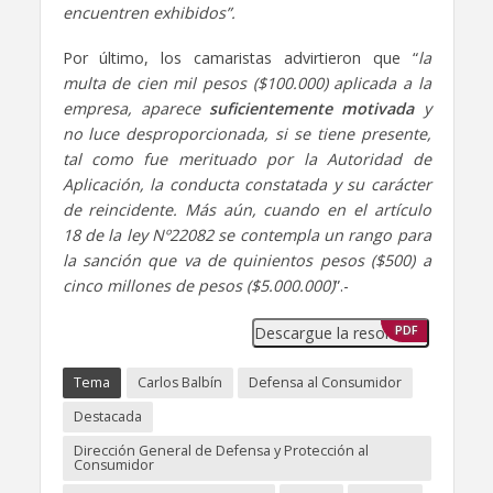
encuentren exhibidos”.
Por último, los camaristas advirtieron que “
la
multa de cien mil pesos ($100.000) aplicada a la
empresa, aparece
suficientemente motivada
y
no luce desproporcionada, si se tiene presente,
tal como fue merituado por la Autoridad de
Aplicación, la conducta constatada y su carácter
de reincidente. Más aún, cuando en el artículo
18 de la ley Nº22082 se contempla un rango para
la sanción que va de quinientos pesos ($500) a
cinco millones de pesos ($5.000.000)
”.-
Descargue la resolución
PDF
Tema
Carlos Balbín
Defensa al Consumidor
Destacada
Dirección General de Defensa y Protección al
Consumidor