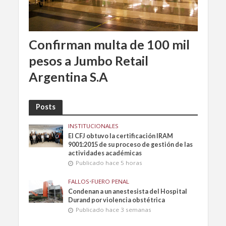
Confirman multa de 100 mil
pesos a Jumbo Retail
Argentina S.A
Posts
INSTITUCIONALES
El CFJ obtuvo la certificación IRAM
9001:2015 de su proceso de gestión de las
actividades académicas
Publicado hace 5 horas
FALLOS
•
FUERO PENAL
Condenan a un anestesista del Hospital
Durand por violencia obstétrica
Publicado hace 3 semanas