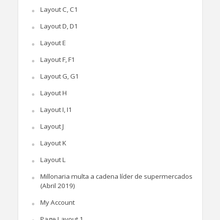
Layout C, C1
Layout D, D1
Layout E
Layout F, F1
Layout G, G1
Layout H
Layout I, I1
Layout J
Layout K
Layout L
Millonaria multa a cadena líder de supermercados
(Abril 2019)
My Account
Page Layout 1