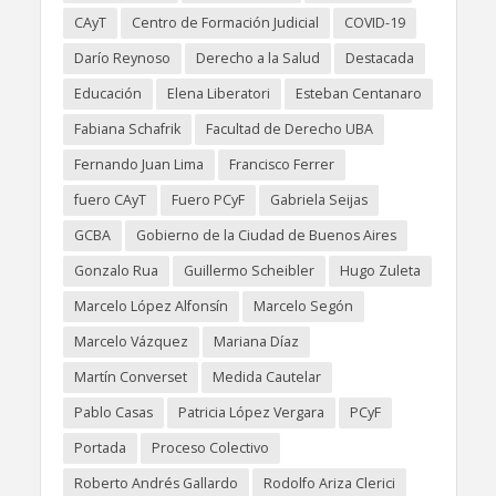
CAyT
Centro de Formación Judicial
COVID-19
Darío Reynoso
Derecho a la Salud
Destacada
Educación
Elena Liberatori
Esteban Centanaro
Fabiana Schafrik
Facultad de Derecho UBA
Fernando Juan Lima
Francisco Ferrer
fuero CAyT
Fuero PCyF
Gabriela Seijas
GCBA
Gobierno de la Ciudad de Buenos Aires
Gonzalo Rua
Guillermo Scheibler
Hugo Zuleta
Marcelo López Alfonsín
Marcelo Segón
Marcelo Vázquez
Mariana Díaz
Martín Converset
Medida Cautelar
Pablo Casas
Patricia López Vergara
PCyF
Portada
Proceso Colectivo
Roberto Andrés Gallardo
Rodolfo Ariza Clerici