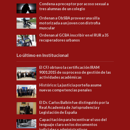
Condena a preceptor por acoso sexual a
tres alumnas de un colegio
Ordenan a ObSBA proveer una silla
motorizada a un joven con distrofia
muscular
Ordenan al GCBA inscribir en el RUR a 35
recuperadores urbanos
Lo último en Institucional
El CFJ obtuvo la certificación IRAM
9001:2015 de su proceso de gestión de las
actividades académicas
Histórico: La justicia porteña asume
nuevas competencias penales
El Dr. Carlos Balbín fue distinguido por la
Real Academia de Jurisprudencia y
Legislación de España
Capacitación para Incentivar el uso del
lenguaje claro en los documentos
judiciales y administrativos