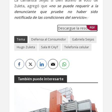
La camarista Seijas si bien adhirió al voto de
Zuleta, agregó que
«no se puede requerir a la
denunciante que pruebe no haber sido
notificada de las condiciones del servicio»
.-
Descargue la resolución
PDF
Tema
Defensa al Consumidor
Gabriela Seijas
Hugo Zuleta
Sala III CAyT
Telefonía celular
También puede interesarte