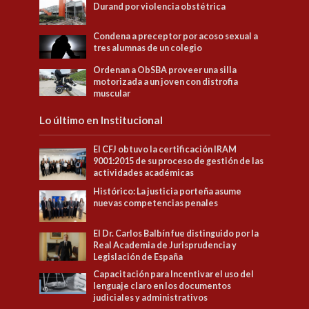
Durand por violencia obstétrica
Condena a preceptor por acoso sexual a
tres alumnas de un colegio
Ordenan a ObSBA proveer una silla
motorizada a un joven con distrofia
muscular
Lo último en Institucional
El CFJ obtuvo la certificación IRAM
9001:2015 de su proceso de gestión de las
actividades académicas
Histórico: La justicia porteña asume
nuevas competencias penales
El Dr. Carlos Balbín fue distinguido por la
Real Academia de Jurisprudencia y
Legislación de España
Capacitación para Incentivar el uso del
lenguaje claro en los documentos
judiciales y administrativos