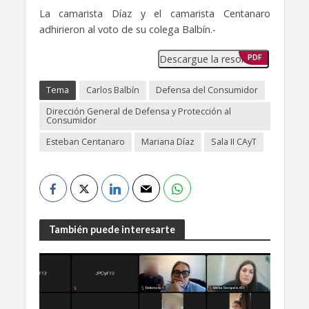
La camarista Díaz y el camarista Centanaro
adhirieron al voto de su colega Balbín.-
Descargue la resolución
PDF
Tema
Carlos Balbín
Defensa del Consumidor
Dirección General de Defensa y Protección al
Consumidor
Esteban Centanaro
Mariana Díaz
Sala II CAyT
También puede interesarte