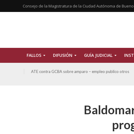
Consejo de la Magistratura de la Ciudad Autónoma de Bueno
FALLOS
DIFUSIÓN
GUÍA JUDICIAL
INST
CBA y
ATE contra GCBA sobre amparo – empleo publico otros
Baldomar 
prog