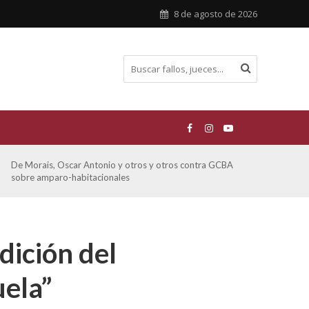
8 de agosto de 2026
De Morais, Oscar Antonio y otros y otros contra GCBA
Ferre
sobre amparo-habitacionales
otro
dición del
uela”