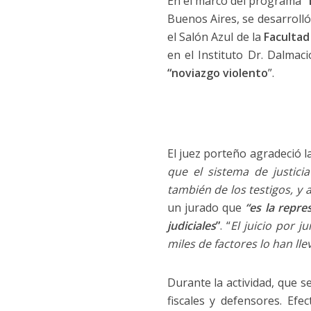
En el marco del programa “
Buenos Aires, se desarrolló 
el Salón Azul de la
Facultad
en el Instituto Dr. Dalmaci
“noviazgo violento
”.
El juez porteño agradeció 
que el sistema de justicia
también de los testigos, y 
un jurado que
“es la repre
judiciales
”
. “
El juicio por 
miles de factores lo han ll
Durante la actividad, que s
fiscales y defensores. Efe