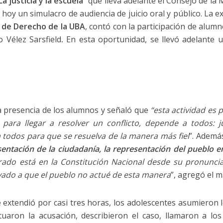
La justicia y la escuela
” que lleva adelante el Consejo de la
hoy un simulacro de audiencia de juicio oral y público. La e
 de Derecho de la UBA
, contó con la participación de alumn
o Vélez Sarsfield
.
En esta oportunidad, se llevó adelante u
la presencia de los alumnos y señaló que
“esta actividad es
 para llegar a resolver un conflicto, depende a todos: ju
a todos para que se resuelva de la manera más fiel
”. Ademá
sentación de la ciudadanía, la representación del pueblo e
jurado está en la Constitución Nacional desde su pronunci
evado a que el pueblo no actué de esta manera
”, agregó el m
e extendió por casi tres horas, los adolescentes asumieron lo
ctuaron la acusación, describieron el caso, llamaron a los