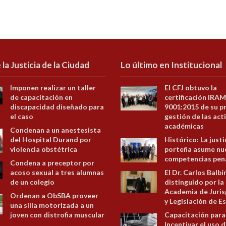
 la Justicia de la Ciudad
Lo último en Institucional
Imponen realizar un taller
El CFJ obtuvo la
de capacitación en
certificación IRAM
discapacidad diseñado para
9001:2015 de su p
el caso
gestión de las act
académicas
Condenan a un anestesista
del Hospital Durand por
Histórico: La justi
violencia obstétrica
porteña asume nu
competencias pen
Condena a preceptor por
acoso sexual a tres alumnas
El Dr. Carlos Balbí
de un colegio
distinguido por la
Academia de Juris
Ordenan a ObSBA proveer
y Legislación de E
una silla motorizada a un
joven con distrofia muscular
Capacitación para
Incentivar el uso d