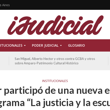
s Aires
ITUCIONALES
PODER JUDICIAL
GLOSARIO
San Miguel, Alberto Hector y otros contra GCBA y otros
sobre Amparo-Patrimonio Cultural Histórico
INSTITUCIONALES
participó de una nueva e
rama “La justicia y la esc