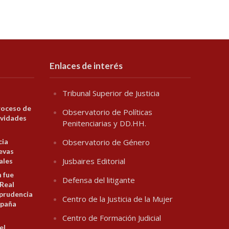
Enlaces de interés
Tribunal Superior de Justicia
roceso de
Observatorio de Políticas
ividades
Penitenciarias y DD.HH.
cia
Observatorio de Género
evas
Jusbaires Editorial
ales
n fue
Defensa del litigante
 Real
prudencia
Centro de la Justicia de la Mujer
spaña
Centro de Formación Judicial
el