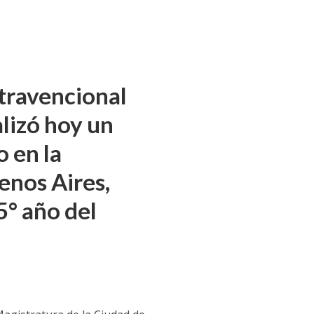
ntravencional
alizó hoy un
o en la
enos Aires,
5° año del