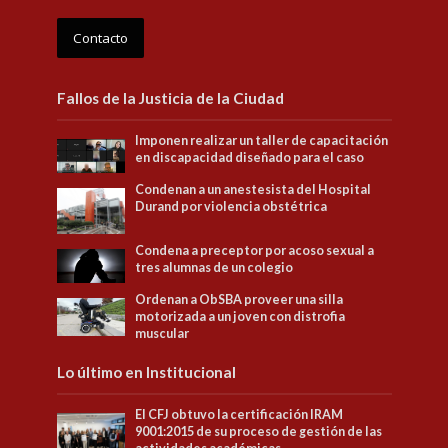
Contacto
Fallos de la Justicia de la Ciudad
Imponen realizar un taller de capacitación
en discapacidad diseñado para el caso
Condenan a un anestesista del Hospital
Durand por violencia obstétrica
Condena a preceptor por acoso sexual a
tres alumnas de un colegio
Ordenan a ObSBA proveer una silla
motorizada a un joven con distrofia
muscular
Lo último en Institucional
El CFJ obtuvo la certificación IRAM
9001:2015 de su proceso de gestión de las