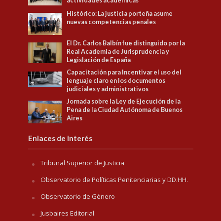
actividades académicas
Histórico: La justicia porteña asume
nuevas competencias penales
El Dr. Carlos Balbín fue distinguido por la
Real Academia de Jurisprudencia y
Legislación de España
Capacitación para Incentivar el uso del
lenguaje claro en los documentos
judiciales y administrativos
Jornada sobre la Ley de Ejecución de la
Pena de la Ciudad Autónoma de Buenos
Aires
Enlaces de interés
Tribunal Superior de Justicia
Observatorio de Políticas Penitenciarias y DD.HH.
Observatorio de Género
Jusbaires Editorial