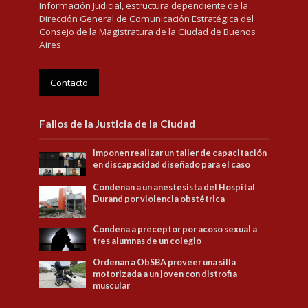
Información Judicial, estructura dependiente de la
Dirección General de Comunicación Estratégica del
Consejo de la Magistratura de la Ciudad de Buenos
Aires
Contacto
Fallos de la Justicia de la Ciudad
Imponen realizar un taller de capacitación
en discapacidad diseñado para el caso
Condenan a un anestesista del Hospital
Durand por violencia obstétrica
Condena a preceptor por acoso sexual a
tres alumnas de un colegio
Ordenan a ObSBA proveer una silla
motorizada a un joven con distrofia
muscular