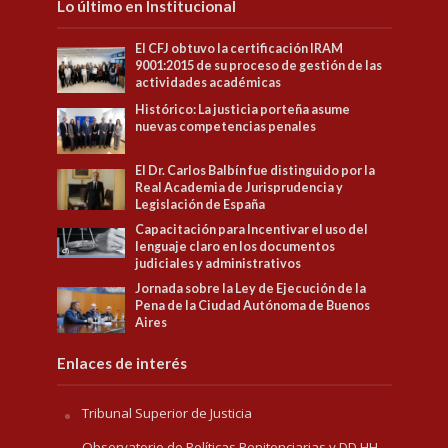
Lo último en Institucional
El CFJ obtuvo la certificación IRAM
9001:2015 de su proceso de gestión de las
actividades académicas
Histórico: La justicia porteña asume
nuevas competencias penales
El Dr. Carlos Balbín fue distinguido por la
Real Academia de Jurisprudencia y
Legislación de España
Capacitación para Incentivar el uso del
lenguaje claro en los documentos
judiciales y administrativos
Jornada sobre la Ley de Ejecución de la
Pena de la Ciudad Autónoma de Buenos
Aires
Enlaces de interés
Tribunal Superior de Justicia
Observatorio de Políticas Penitenciarias y DD.HH.