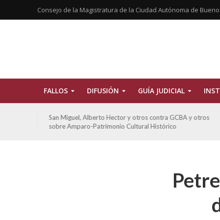
Consejo de la Magistratura de la Ciudad Autónoma de Bueno
FALLOS
DIFUSIÓN
GUÍA JUDICIAL
INST
tros
San Miguel, Alberto Hector y otros contra GCBA y otros
sobre Amparo-Patrimonio Cultural Histórico
Petre