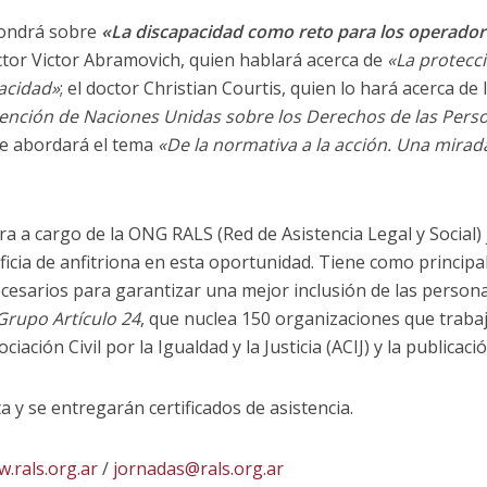
pondrá sobre
«La discapacidad como reto para los operador
ctor Victor Abramovich, quien hablará acerca de
«La protecci
acidad»
; el doctor Christian Courtis, quien lo hará acerca de
ención de Naciones Unidas sobre los Derechos de las Pers
ue abordará el tema
«De la normativa a la acción. Una mirada
a a cargo de la ONG RALS (Red de Asistencia Legal y Social) 
ficia de anfitriona en esta oportunidad. Tiene como principal
cesarios para garantizar una mejor inclusión de las person
Grupo Artículo 24
, que nuclea 150 organizaciones que trabaja
sociación Civil por la Igualdad y la Justicia (ACIJ) y la publicac
ta y se entregarán certificados de asistencia.
.rals.org.ar
/
jornadas@rals.org.ar