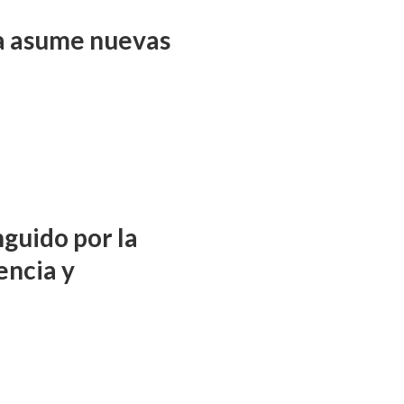
ña asume nuevas
nguido por la
encia y