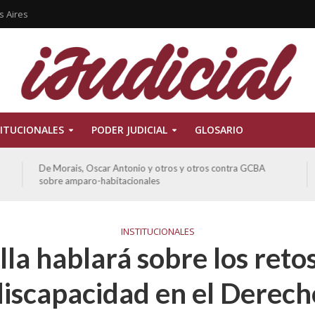
s Aires
ITUCIONALES
PODER JUDICIAL
GLOSARIO
De Morais, Oscar Antonio y otros y otros contra GCBA
sobre amparo-habitacionales
INSTITUCIONALES
lla hablará sobre los retos
discapacidad en el Derech