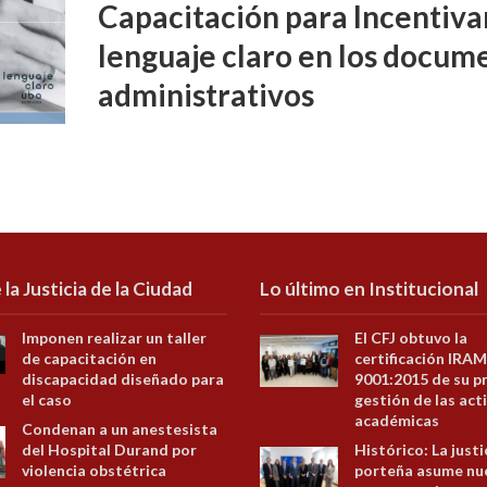
Capacitación para Incentivar
lenguaje claro en los docume
administrativos
 la Justicia de la Ciudad
Lo último en Institucional
Imponen realizar un taller
El CFJ obtuvo la
de capacitación en
certificación IRAM
discapacidad diseñado para
9001:2015 de su p
el caso
gestión de las act
académicas
Condenan a un anestesista
del Hospital Durand por
Histórico: La justi
violencia obstétrica
porteña asume nu