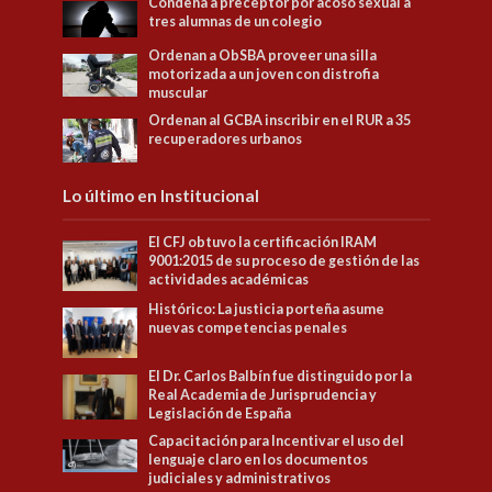
Condena a preceptor por acoso sexual a
tres alumnas de un colegio
Ordenan a ObSBA proveer una silla
motorizada a un joven con distrofia
muscular
Ordenan al GCBA inscribir en el RUR a 35
recuperadores urbanos
Lo último en Institucional
El CFJ obtuvo la certificación IRAM
9001:2015 de su proceso de gestión de las
actividades académicas
Histórico: La justicia porteña asume
nuevas competencias penales
El Dr. Carlos Balbín fue distinguido por la
Real Academia de Jurisprudencia y
Legislación de España
Capacitación para Incentivar el uso del
lenguaje claro en los documentos
judiciales y administrativos