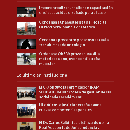
Imponen realizar un taller de capacitación
en discapacidad diseñado para el caso
Condenan a un anestesista del Hospital
Durand por violencia obstétrica
Condena a preceptor por acoso sexual a
tres alumnas de un colegio
Ordenan a ObSBA proveer una silla
motorizada a un joven con distrofia
muscular
Lo último en Institucional
El CFJ obtuvo la certificación IRAM
9001:2015 de su proceso de gestión de las
actividades académicas
Histórico: La justicia porteña asume
nuevas competencias penales
El Dr. Carlos Balbín fue distinguido por la
Real Academia de Jurisprudencia y