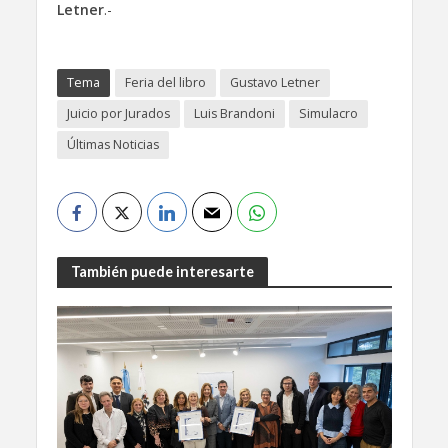
Letner
.-
Tema
Feria del libro
Gustavo Letner
Juicio por Jurados
Luis Brandoni
Simulacro
Últimas Noticias
También puede interesarte