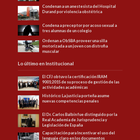
Condenan a un anestesista del Hospital
Durand por violencia obstétrica
Condena a preceptor por acoso sexual a
tres alumnas de un colegio
Ordenan a ObSBA proveer una silla
motorizada a un joven con distrofia
muscular
Lo último en Institucional
El CFJ obtuvo la certificación IRAM
9001:2015 de su proceso de gestión de las
actividades académicas
Histórico: La justicia porteña asume
nuevas competencias penales
El Dr. Carlos Balbín fue distinguido por la
Real Academia de Jurisprudencia y
Legislación de España
Capacitación para Incentivar el uso del
lenguaje claro en los documentos