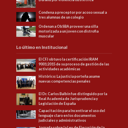
Condena a preceptor por acoso sexual a
tres alumnas de un colegio
Ordenan a ObSBA proveer una silla
motorizada a un joven con distrofia
muscular
Lo último en Institucional
El CFJ obtuvo la certificación IRAM
9001:2015 de su proceso de gestión de las
actividades académicas
Histórico: La justicia porteña asume
nuevas competencias penales
El Dr. Carlos Balbín fue distinguido por la
Real Academia de Jurisprudencia y
Legislación de España
Capacitación para Incentivar el uso del
lenguaje claro en los documentos
judiciales y administrativos
Jornada sobre la Ley de Ejecución de la