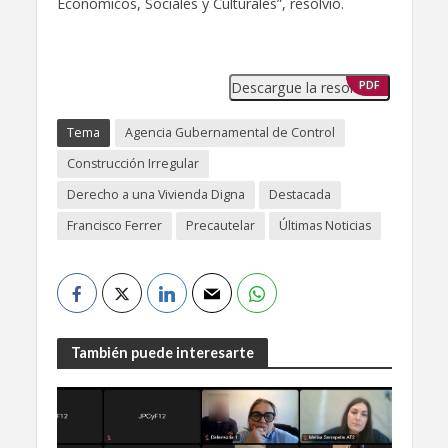
Económicos, Sociales y Culturales”, resolvió.
Descargue la resolución
PDF
Tema
Agencia Gubernamental de Control
Construcción Irregular
Derecho a una Vivienda Digna
Destacada
Francisco Ferrer
Precautelar
Últimas Noticias
También puede interesarte