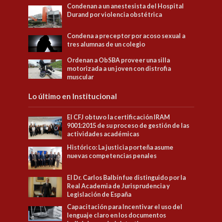
Condenan a un anestesista del Hospital
Durand por violencia obstétrica
Condena a preceptor por acoso sexual a
tres alumnas de un colegio
Ordenan a ObSBA proveer una silla
motorizada a un joven con distrofia
muscular
Lo último en Institucional
El CFJ obtuvo la certificación IRAM
9001:2015 de su proceso de gestión de las
actividades académicas
Histórico: La justicia porteña asume
nuevas competencias penales
El Dr. Carlos Balbín fue distinguido por la
Real Academia de Jurisprudencia y
Legislación de España
Capacitación para Incentivar el uso del
lenguaje claro en los documentos