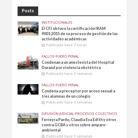
Posts
INSTITUCIONALES
El CFJ obtuvo la certificación IRAM
9001:2015 de su proceso de gestión de las
actividades académicas
Publicado hace 3 horas
FALLOS
•
FUERO PENAL
Condenan a un anestesista del Hospital
Durand por violencia obstétrica
Publicado hace 3 semanas
FALLOS
•
FUERO PENAL
Condena a preceptor por acoso sexual a
tres alumnas de un colegio
Publicado hace 3 semanas
DIFUSIÓN JUDICIAL
•
PROCESOS COLECTIVOS
Ferreyra Pardo, Claudia Eva Edith y otros
contra GCBA y otros sobre amparo-
ambiental
Publicado hace 3 semanas