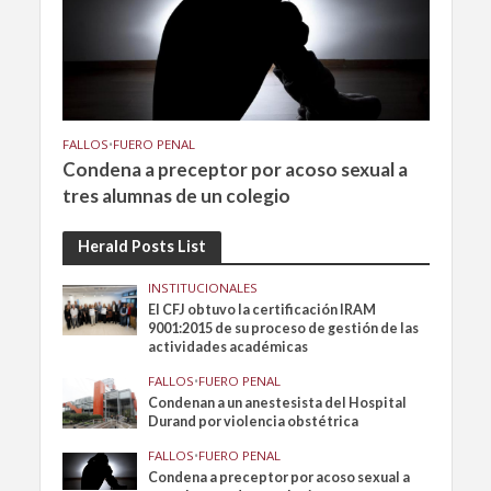
FALLOS
•
FUERO PENAL
Condena a preceptor por acoso sexual a
tres alumnas de un colegio
Herald Posts List
INSTITUCIONALES
El CFJ obtuvo la certificación IRAM
9001:2015 de su proceso de gestión de las
actividades académicas
FALLOS
•
FUERO PENAL
Condenan a un anestesista del Hospital
Durand por violencia obstétrica
FALLOS
•
FUERO PENAL
Condena a preceptor por acoso sexual a