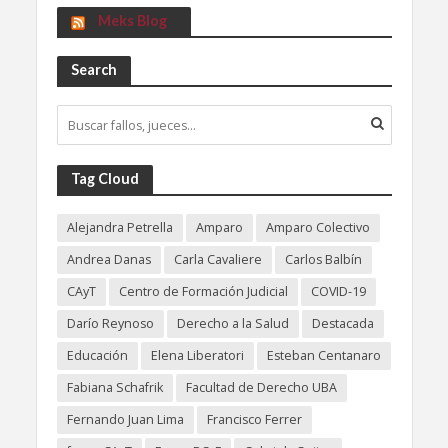
Meks Blog
Search
Tag Cloud
Alejandra Petrella
Amparo
Amparo Colectivo
Andrea Danas
Carla Cavaliere
Carlos Balbín
CAyT
Centro de Formación Judicial
COVID-19
Darío Reynoso
Derecho a la Salud
Destacada
Educación
Elena Liberatori
Esteban Centanaro
Fabiana Schafrik
Facultad de Derecho UBA
Fernando Juan Lima
Francisco Ferrer