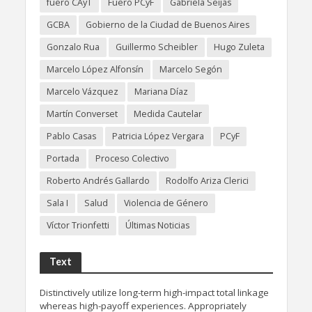
fuero CAyT
Fuero PCyF
Gabriela Seijas
GCBA
Gobierno de la Ciudad de Buenos Aires
Gonzalo Rua
Guillermo Scheibler
Hugo Zuleta
Marcelo López Alfonsín
Marcelo Segón
Marcelo Vázquez
Mariana Díaz
Martín Converset
Medida Cautelar
Pablo Casas
Patricia López Vergara
PCyF
Portada
Proceso Colectivo
Roberto Andrés Gallardo
Rodolfo Ariza Clerici
Sala I
Salud
Violencia de Género
Víctor Trionfetti
Últimas Noticias
Text
Distinctively utilize long-term high-impact total linkage
whereas high-payoff experiences. Appropriately