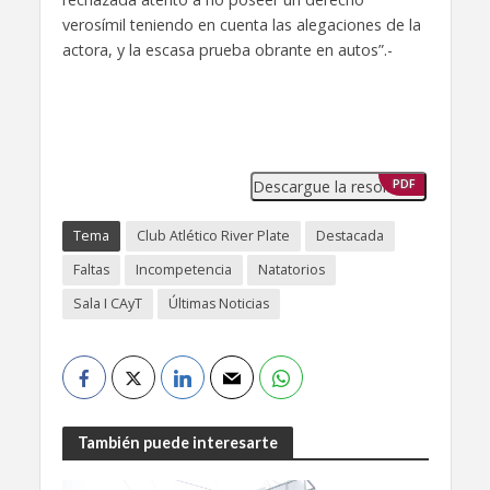
verosímil teniendo en cuenta las alegaciones de la
actora, y la escasa prueba obrante en autos”.-
Descargue la resolución
PDF
Tema
Club Atlético River Plate
Destacada
Faltas
Incompetencia
Natatorios
Sala I CAyT
Últimas Noticias
También puede interesarte