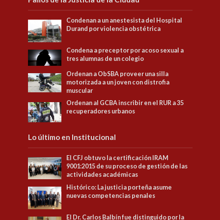
Condenan a un anestesista del Hospital
Durand por violencia obstétrica
Condena a preceptor por acoso sexual a
tres alumnas de un colegio
Ordenan a ObSBA proveer una silla
motorizada a un joven con distrofia
muscular
Ordenan al GCBA inscribir en el RUR a 35
recuperadores urbanos
Lo último en Institucional
El CFJ obtuvo la certificación IRAM
9001:2015 de su proceso de gestión de las
actividades académicas
Histórico: La justicia porteña asume
nuevas competencias penales
El Dr. Carlos Balbín fue distinguido por la