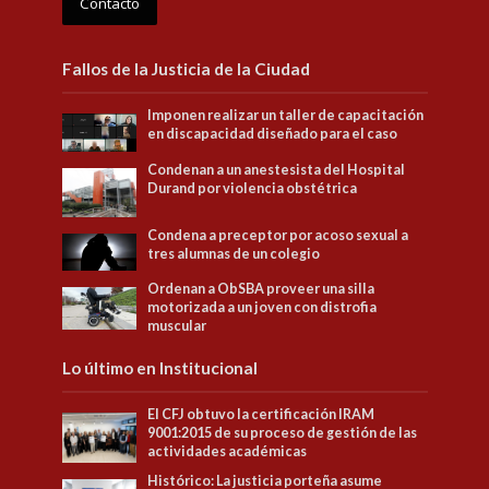
Contacto
Fallos de la Justicia de la Ciudad
Imponen realizar un taller de capacitación
en discapacidad diseñado para el caso
Condenan a un anestesista del Hospital
Durand por violencia obstétrica
Condena a preceptor por acoso sexual a
tres alumnas de un colegio
Ordenan a ObSBA proveer una silla
motorizada a un joven con distrofia
muscular
Lo último en Institucional
El CFJ obtuvo la certificación IRAM
9001:2015 de su proceso de gestión de las
actividades académicas
Histórico: La justicia porteña asume