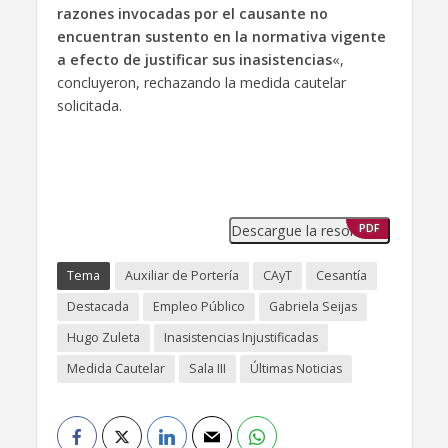
razones invocadas por el causante no
encuentran sustento en la normativa vigente
a efecto de justificar sus inasistencias
«,
concluyeron, rechazando la medida cautelar
solicitada.
Descargue la resolución
PDF
Tema
Auxiliar de Portería
CAyT
Cesantía
Destacada
Empleo Público
Gabriela Seijas
Hugo Zuleta
Inasistencias Injustificadas
Medida Cautelar
Sala III
Últimas Noticias