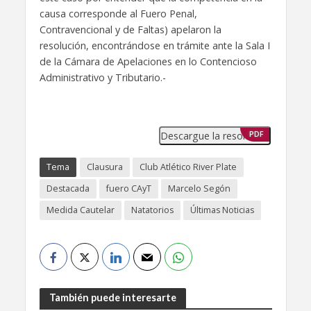
causa corresponde al Fuero Penal,
Contravencional y de Faltas) apelaron la
resolución, encontrándose en trámite ante la Sala I
de la Cámara de Apelaciones en lo Contencioso
Administrativo y Tributario.-
Descargue la resolución
PDF
Tema
Clausura
Club Atlético River Plate
Destacada
fuero CAyT
Marcelo Segón
Medida Cautelar
Natatorios
Últimas Noticias
También puede interesarte