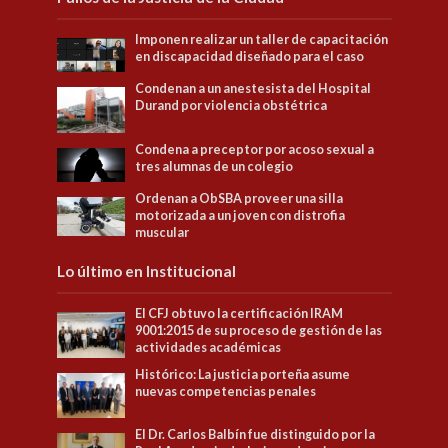
Imponen realizar un taller de capacitación
en discapacidad diseñado para el caso
Condenan a un anestesista del Hospital
Durand por violencia obstétrica
Condena a preceptor por acoso sexual a
tres alumnas de un colegio
Ordenan a ObSBA proveer una silla
motorizada a un joven con distrofia
muscular
Lo último en Institucional
El CFJ obtuvo la certificación IRAM
9001:2015 de su proceso de gestión de las
actividades académicas
Histórico: La justicia porteña asume
nuevas competencias penales
El Dr. Carlos Balbín fue distinguido por la