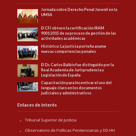
Jornada sobre Derecho Penal Juvenil en la
UMSA
El CFJ obtuvo la certificación IRAM
9001:2015 de su proceso de gestión de las
actividades académicas
Histórico: La justicia porteña asume
nuevas competencias penales
El Dr. Carlos Balbín fue distinguido por la
Real Academia de Jurisprudencia y
Legislación de España
Capacitación para Incentivar el uso del
lenguaje claro en los documentos
judiciales y administrativos
Enlaces de interés
Tribunal Superior de Justicia
Observatorio de Políticas Penitenciarias y DD.HH.