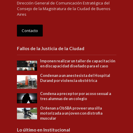
Dirección General de Comunicación Estratégica del
Consejo de la Magistratura de la Ciudad de Buenos
Aires
Contacto
Fallos de la Justicia de la Ciudad
Imponen realizar un taller de capacitación
en discapacidad diseñado para el caso
Condenan a un anestesista del Hospital
Durand por violencia obstétrica
Condena a preceptor por acoso sexual a
tres alumnas de un colegio
Ordenan a ObSBA proveer una silla
motorizada a un joven con distrofia
muscular
Lo último en Institucional