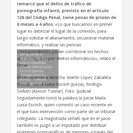
remarcó que el delito de tráfico de
pornografía infantil, previsto en el artículo
128 del Código Penal, tiene penas de prisión de
6 meses a 4 años
. «Lo que buscamos en primer
lugar es detectar el lugar de la conexión, para
luego solicitar el allanamiento, secuestrar material
informático, y realizar las pericias
correspondientes poder corroborar los hechos
De iquierda a
que se imputan por delitos informáticos», relató el
derecha: Martin
Lopez Zabaleta
fiscal.
(Fiscal), Maria Luisa
Escrich (Jueza),
Rodrigo Dellutri
(Asesor Tutelar).
Foto: Ijudicial
Seguidamente tomó la palabra la jueza María
Luisa Escrich, quien comentó un caso reciente en
el que tuvo intervención como parte de un tribunal
colegiado. La magistrada señaló que en el juicio
también se juzgó a un imputado por distribuir
imágenes pornográficas de menores a través del