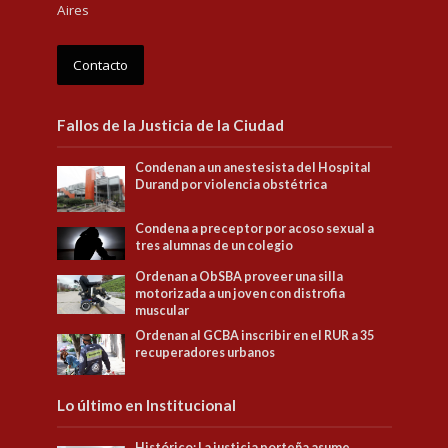
Aires
Contacto
Fallos de la Justicia de la Ciudad
Condenan a un anestesista del Hospital
Durand por violencia obstétrica
Condena a preceptor por acoso sexual a
tres alumnas de un colegio
Ordenan a ObSBA proveer una silla
motorizada a un joven con distrofia
muscular
Ordenan al GCBA inscribir en el RUR a 35
recuperadores urbanos
Lo último en Institucional
Histórico: La justicia porteña asume