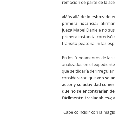
remoción de parte de la ace
«
Más allá de lo esbozado en
primera instanci
a», afirma
jueza Mabel Daniele no susc
primera instancia «precisó 
tránsito peatonal ni las es
En los fundamentos de la s
analizados en el expediente
que se tildaría de ‘irregul
consideraron que «
no se a
actor y su actividad comer
que no se encontrarían de
fácilmente trasladables
«; 
“Cabe coincidir con la magi