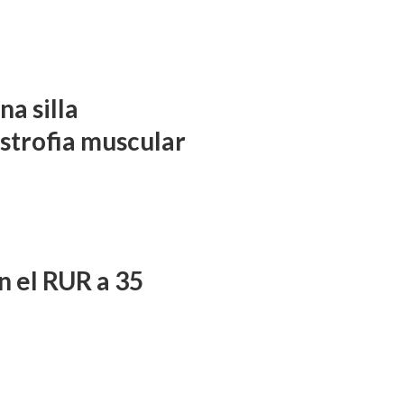
a silla
istrofia muscular
n el RUR a 35