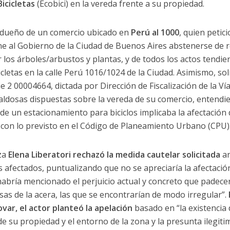
icicletas
(Ecobici) en la vereda frente a su propiedad.
el dueño de un comercio ubicado en
Perú al 1000
, quien petic
e al Gobierno de la Ciudad de Buenos Aires abstenerse de r
 los árboles/arbustos y plantas, y de todos los actos tendie
letas en la calle Perú 1016/1024 de la Ciudad. Asimismo, soli
e 2 00004664, dictada por Dirección de Fiscalización de la Vía
ldosas dispuestas sobre la vereda de su comercio, entendie
de un estacionamiento para biciclos implicaba la afectación 
 con lo previsto en el Código de Planeamiento Urbano (CPU)
za
Elena Liberatori rechazó la medida cautelar solicitada
an
s afectados, puntualizando que no se apreciaría la afectació
habría mencionado el perjuicio actual y concreto que padece
as de la acera, las que se encontrarían de modo irregular”.
var, el actor planteó la apelación
basado en “la existencia
de su propiedad y el entorno de la zona y la presunta ilegiti