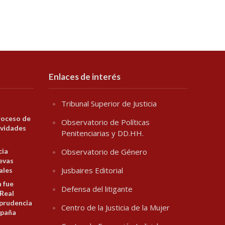
Enlaces de interés
Tribunal Superior de Justicia
roceso de
Observatorio de Políticas
ividades
Penitenciarias y DD.HH.
cia
Observatorio de Género
evas
Jusbaires Editorial
ales
n fue
Defensa del litigante
 Real
prudencia
Centro de la Justicia de la Mujer
spaña