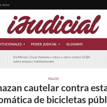
s Aires
ITUCIONALES
PODER JUDICIAL
GLOSARIO
De Morais, Oscar Antonio y otros y otros contra GCBA
sobre amparo-habitacionales
FALLOS
azan cautelar contra est
omática de bicicletas públ