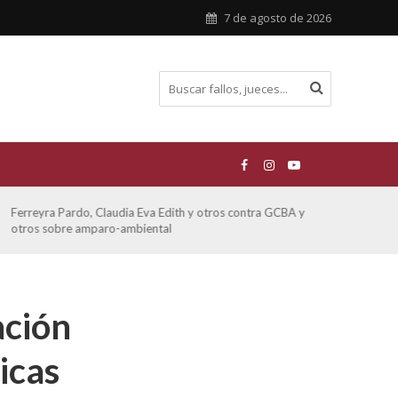
7 de agosto de 2026
Ferreyra Pardo, Claudia Eva Edith y otros contra GCBA y
ATE 
otros sobre amparo-ambiental
ación
icas