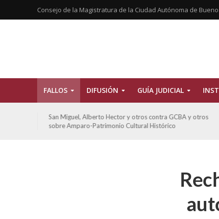
Consejo de la Magistratura de la Ciudad Autónoma de Bueno
FALLOS
DIFUSIÓN
GUÍA JUDICIAL
INST
tros
San Miguel, Alberto Hector y otros contra GCBA y otros
sobre Amparo-Patrimonio Cultural Histórico
Rech
aut