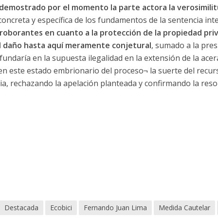
demostrado por el momento la parte actora la verosimili
a concreta y específica de los fundamentos de la sentencia in
oborantes en cuanto a la protección de la propiedad priva
el daño hasta aquí meramente conjetural
, sumado a la pres
fundaría en la supuesta ilegalidad en la extensión de la acer
 –en este estado embrionario del proceso¬ la suerte del recur
cia, rechazando la apelación planteada y confirmando la reso
Destacada
Ecobici
Fernando Juan Lima
Medida Cautelar