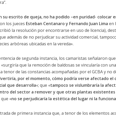
ra”.
 su escrito de queja, no ha podido –en puridad- colocar en
ron los jueces
Esteban Centanaro y Fernando Juan Lima
en l
ribió la resolución por encontrarse en uso de licencia), des
que además de no perjudicar su actividad comercial, tampoco
pecies arbóreas ubicadas en la vereda».
entencia de segunda instancia, los camaristas señalaron que
 «surgiría que la remoción de baldosas se vincularía con un
ar’ a tenor de las constancias acompañadas por el GCBA y no d
dvertiría, por el momento, cómo podría verse afectado el
cial que desarrolla
«; que «
tampoco se vislumbraría la afec
ntro del sector a remover y que otras plantas existentes 
y que «
no se perjudicaría la estética del lugar ni la funciona
strada de primera instancia que, a tenor de los elementos a