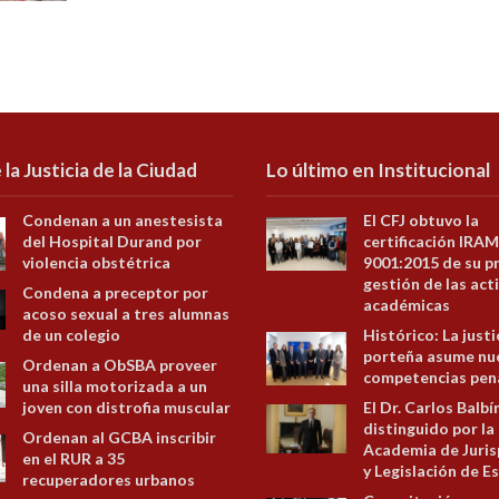
 la Justicia de la Ciudad
Lo último en Institucional
Condenan a un anestesista
El CFJ obtuvo la
del Hospital Durand por
certificación IRAM
violencia obstétrica
9001:2015 de su p
gestión de las act
Condena a preceptor por
académicas
acoso sexual a tres alumnas
de un colegio
Histórico: La justi
porteña asume nu
Ordenan a ObSBA proveer
competencias pen
una silla motorizada a un
joven con distrofia muscular
El Dr. Carlos Balbí
distinguido por la
Ordenan al GCBA inscribir
Academia de Juris
en el RUR a 35
y Legislación de E
recuperadores urbanos