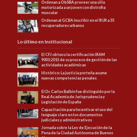
Ordenan a ObSBA proveer una silla
motorizada a un joven con distrofia
muscular
Ordenan al GCBA inscribir en el RUR a 35
recuperadores urbanos
Lo último en Institucional
El CFJ obtuvo la certificación IRAM
9001:2015 de su proceso de gestión de las
actividades académicas
Histórico: La justicia porteña asume
nuevas competencias penales
El Dr. Carlos Balbín fue distinguido por la
Real Academia de Jurisprudencia y
Legislación de España
Capacitación para Incentivar el uso del
lenguaje claro en los documentos
judiciales y administrativos
Jornada sobre la Ley de Ejecución de la
Pena de la Ciudad Autónoma de Buenos